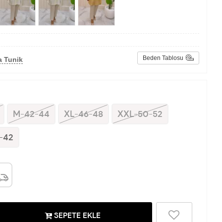
Beden Tablosu
a Tunik
M-42-44
XL-46-48
XXL-50-52
-42
SEPETE EKLE