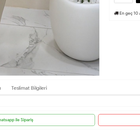
En geç 10 
ı
Teslimat Bilgileri
atsapp ile Sipariş