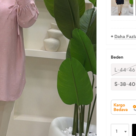
+
Daha Fazl
Beden
L-44-46
S-38-40