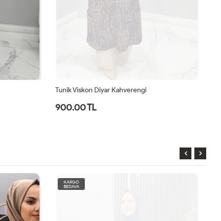
Tunik Viskon Diyar Kahverengi
Tu
900.00 TL
1
KARGO
BEDAVA