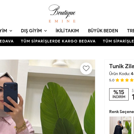
YIM
DIŞ GIYIM
İKILI TAKIM
BÜYÜK BEDEN
TR
AVA
TÜM SİPARİŞLERDE KARGO BEDAVA
TÜM SİPARİŞLER
Tunik Zi
Ürün Kodu:
4
5.0
1
%15
İNDİRİM
Renk Seçenek