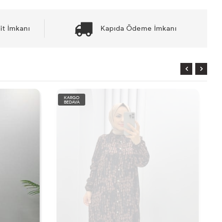
it İmkanı
Kapıda Ödeme İmkanı
KARGO
BEDAVA