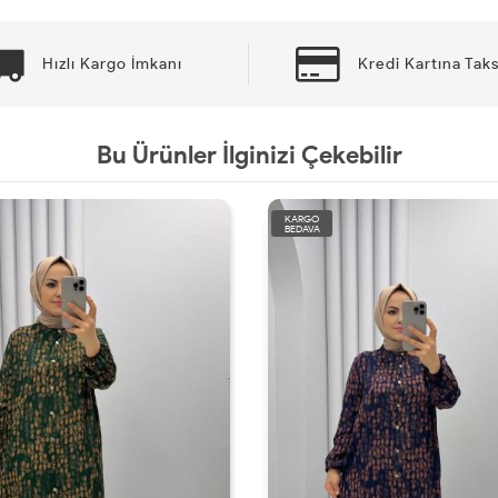
Hızlı Kargo İmkanı
Kredi Kartına Taks
Bu Ürünler İlginizi Çekebilir
KARGO
BEDAVA