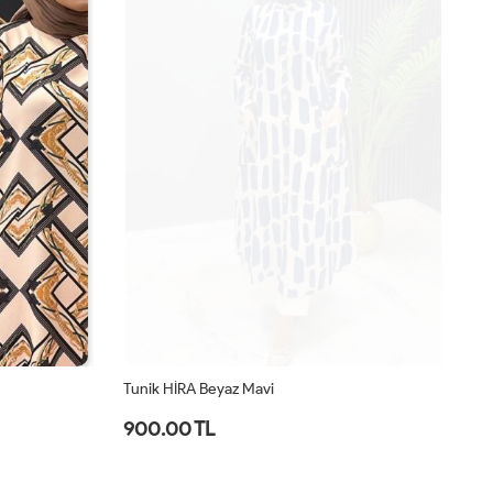
Tunik HİRA Beyaz Mavi
Tu
900.00 TL
1