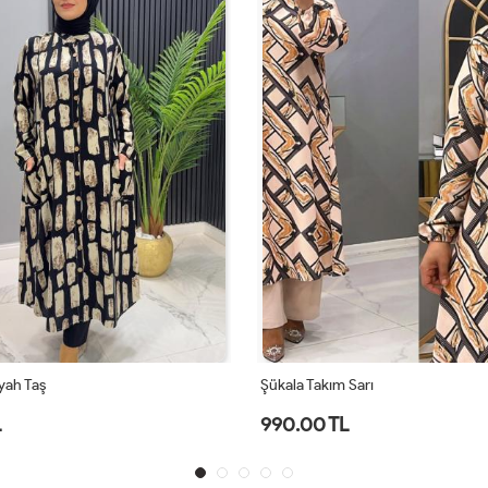
yah Taş
Şükala Takım Sarı
L
990.00 TL