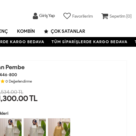
Giriş Yap
Favorilerim
Sepetim [
0
]
ENÇ
KOMBIN
ÇOK SATANLAR
DE KARGO BEDAVA
TÜM SİPARİŞLERDE KARGO BEDAVA
TÜM
lan Pembe
446-800
0
Değerlendirme
,534.00 TL
1,300.00
TL
leri