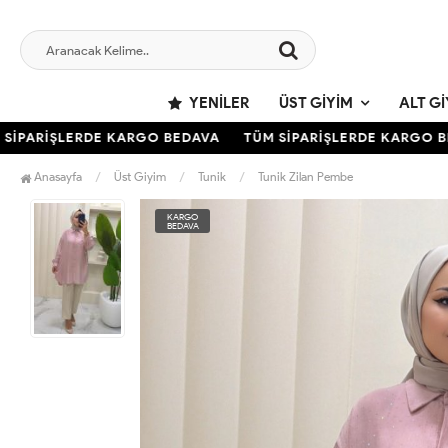
YENILER
ÜST GIYIM
ALT GI
PARİŞLERDE KARGO BEDAVA
TÜM SİPARİŞLERDE KARGO BED
Anasayfa
Üst Giyim
Tunik
Tunik Zilan Pembe
KARGO
BEDAVA