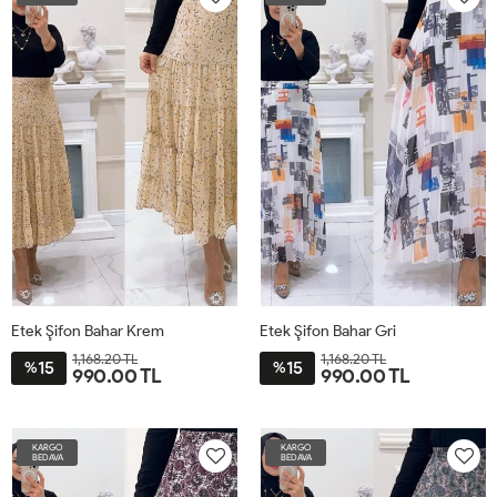
Etek Şifon Bahar Krem
Etek Şifon Bahar Gri
1,168.20 TL
1,168.20 TL
15
15
%
%
990.00 TL
990.00 TL
ST
ST
KARGO
KARGO
BEDAVA
BEDAVA