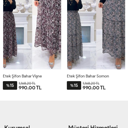
Etek Şifon Bahar Vişne
Etek Şifon Bahar Somon
1,168.20 TL
1,168.20 TL
15
15
%
%
990.00 TL
990.00 TL
ST
ST
Kurumsal
Müşteri Hizmetleri