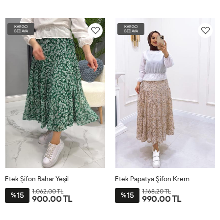
ST
ST
KARGO
KARGO
BEDAVA
BEDAVA
Etek Şifon Bahar Yeşil
Etek Papatya Şifon Krem
1,062.00 TL
1,168.20 TL
15
15
%
%
900.00 TL
990.00 TL
ST
STD