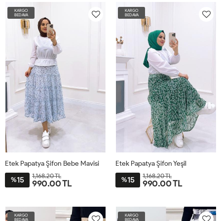
KARGO
KARGO
BEDAVA
BEDAVA
Etek Papatya Şifon Bebe Mavisi
Etek Papatya Şifon Yeşil
1,168.20 TL
1,168.20 TL
15
15
%
%
990.00 TL
990.00 TL
STD
STD
KARGO
KARGO
BEDAVA
BEDAVA