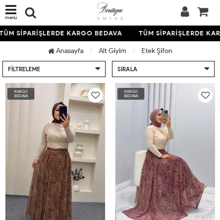
menü
ÜM SİPARİŞLERDE KARGO BEDAVA
TÜM SİPARİŞLERDE KAR
Anasayfa
Alt Giyim
Etek Şifon
FILTRELEME
SIRALA
KARGO
KARGO
BEDAVA
BEDAVA