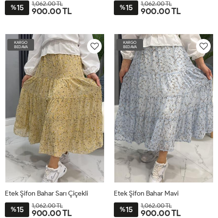
1,062.00 TL
1,062.00 TL
15
15
%
%
900.00 TL
900.00 TL
ST
ST
KARGO
KARGO
BEDAVA
BEDAVA
Etek Şifon Bahar Sarı Çiçekli
Etek Şifon Bahar Mavi
1,062.00 TL
1,062.00 TL
15
15
%
%
900.00 TL
900.00 TL