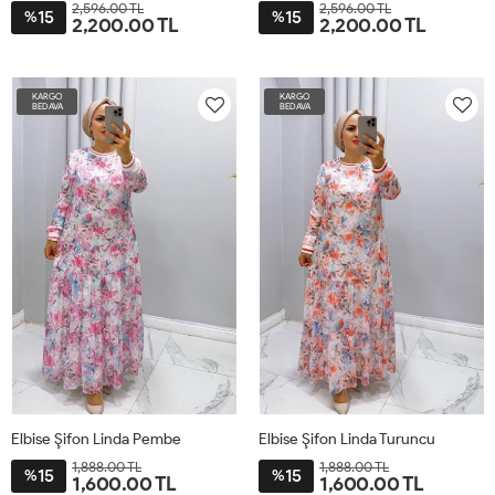
2,596.00 TL
2,596.00 TL
15
15
%
%
2,200.00 TL
2,200.00 TL
40
42
46
48
ST
ST
KARGO
KARGO
BEDAVA
BEDAVA
Elbise Şifon Linda Pembe
Elbise Şifon Linda Turuncu
1,888.00 TL
1,888.00 TL
15
15
%
%
1,600.00 TL
1,600.00 TL