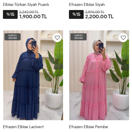
Elbise Türkan Siyah Puanlı
Efrazen Elbise Siyah
2,242.00 TL
2,596.00 TL
15
15
%
%
1,900.00 TL
2,200.00 TL
38
40
42
44
46
48
38
40
42
KARGO
KARGO
BEDAVA
BEDAVA
Efrazen Elbise Lacivert
Efrazen Elbise Pembe