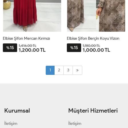
Elbise Şifon Mercan Kırmızı
Elbise Şifon Berçin Koyu Vizon
1,416.00 TL
1,180.00 TL
15
15
%
%
1,200.00 TL
1,000.00 TL
38
40
42
44
46
46
48
50
52
54
1
2
3
Kurumsal
Müşteri Hizmetleri
İletişim
İletişim