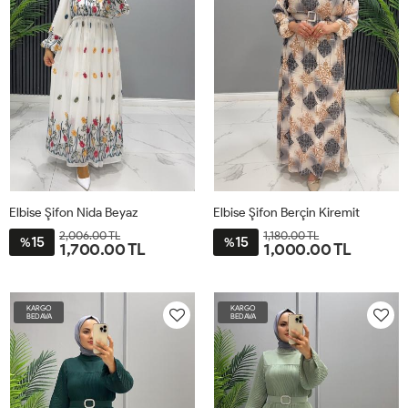
Elbise Şifon Nida Beyaz
Elbise Şifon Berçin Kiremit
2,006.00 TL
1,180.00 TL
15
15
%
%
1,700.00 TL
1,000.00 TL
2-
3-
4-
1-
46
48
50
52
54
42-
46-
50-
30-
KARGO
KARGO
44
48
52
40
BEDAVA
BEDAVA