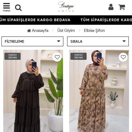
menü
 SİPARİŞLERDE KARGO BEDAVA
TÜM SİPARİŞLERDE KARGO
Anasayfa
Üst Giyim
Elbise Şifon
FILTRELEME
SIRALA
KARGO
KARGO
BEDAVA
BEDAVA