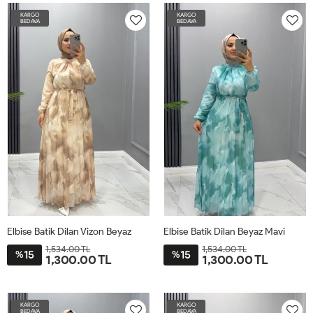
KARGO
KARGO
BEDAVA
BEDAVA
Elbise Batik Dilan Vizon Beyaz
Elbise Batik Dilan Beyaz Mavi
1,534.00 TL
1,534.00 TL
15
15
%
%
1,300.00 TL
1,300.00 TL
38
40
42
44
46
48
38
40
42
44
46
48
KARGO
KARGO
BEDAVA
BEDAVA