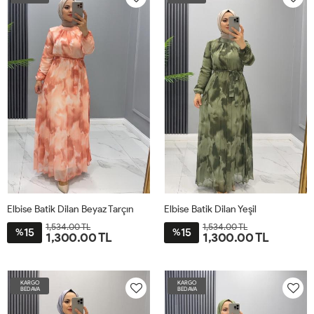
Elbise Batik Dilan Beyaz Tarçın
Elbise Batik Dilan Yeşil
1,534.00 TL
1,534.00 TL
15
15
%
%
1,300.00 TL
1,300.00 TL
38
40
42
44
46
48
38
40
42
44
46
48
KARGO
KARGO
BEDAVA
BEDAVA