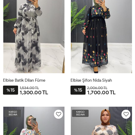
Elbise Batik Dilan Füme
Elbise Şifon Nida Siyah
1,534.00 TL
2,006.00 TL
15
15
%
%
1,300.00 TL
1,700.00 TL
38
40
42
44
46
48
2-
3-
4-
1-
42-
46-
50-
30-
KARGO
KARGO
44
48
52
40
BEDAVA
BEDAVA