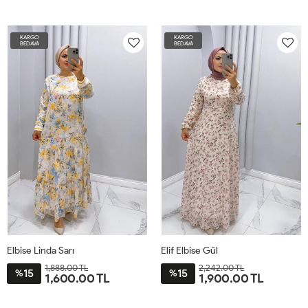
38
40
42
44
46
48
38
40
42
44
46
48
KARGO
KARGO
BEDAVA
BEDAVA
Elbise Linda Sarı
Elif Elbise Gül
1,888.00 TL
2,242.00 TL
15
15
%
%
1,600.00 TL
1,900.00 TL
38
40
42
44
46
48
38
40
42
44
46
48