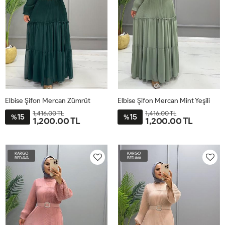
Elbise Şifon Mercan Zümrüt
Elbise Şifon Mercan Mint Yeşili
1,416.00 TL
1,416.00 TL
15
15
%
%
1,200.00 TL
1,200.00 TL
38
40
42
44
46
38
40
42
44
46
KARGO
KARGO
BEDAVA
BEDAVA