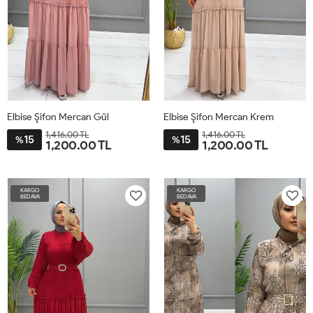
Elbise Şifon Mercan Gül
Elbise Şifon Mercan Krem
1,416.00 TL
1,416.00 TL
15
15
%
%
1,200.00 TL
1,200.00 TL
38
40
42
44
46
38
40
42
44
46
KARGO
KARGO
BEDAVA
BEDAVA