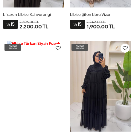
Efrazen Elbise Kahverengi
Elbise Şifon Ebru Vizon
2,596.00 TL
2,242.00 TL
15
15
%
%
2,200.00 TL
1,900.00 TL
ST
38
40
42
44
46
KARGO
KARGO
BEDAVA
BEDAVA