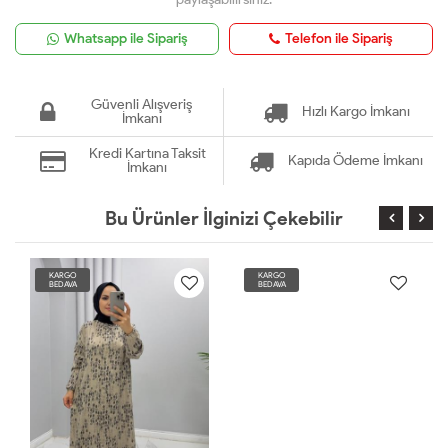
Whatsapp ile Sipariş
Telefon ile Sipariş
Güvenli Alışveriş
Hızlı Kargo İmkanı
İmkanı
Kredi Kartına Taksit
Kapıda Ödeme İmkanı
İmkanı
Bu Ürünler İlginizi Çekebilir
KARGO
KARGO
BEDAVA
BEDAVA