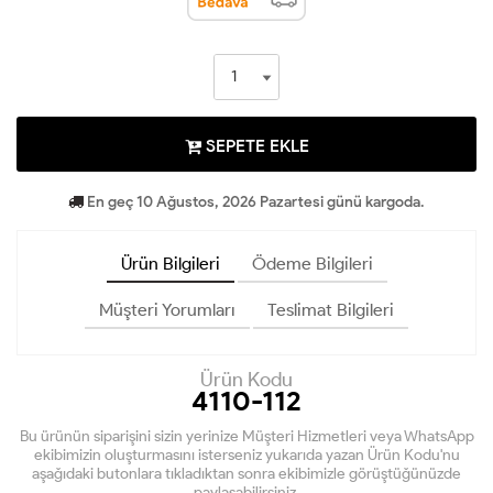
SEPETE EKLE
En geç 10 Ağustos, 2026 Pazartesi günü kargoda.
Ürün Bilgileri
Ödeme Bilgileri
Müşteri Yorumları
Teslimat Bilgileri
Ürün Kodu
4110-112
Bu ürünün siparişini sizin yerinize Müşteri Hizmetleri veya WhatsApp
ekibimizin oluşturmasını isterseniz yukarıda yazan Ürün Kodu'nu
aşağıdaki butonlara tıkladıktan sonra ekibimizle görüştüğünüzde
paylaşabilirsiniz.