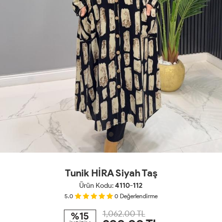
Tunik HİRA Siyah Taş
Ürün Kodu:
4110-112
5.0
0
Değerlendirme
1,062.00 TL
%15