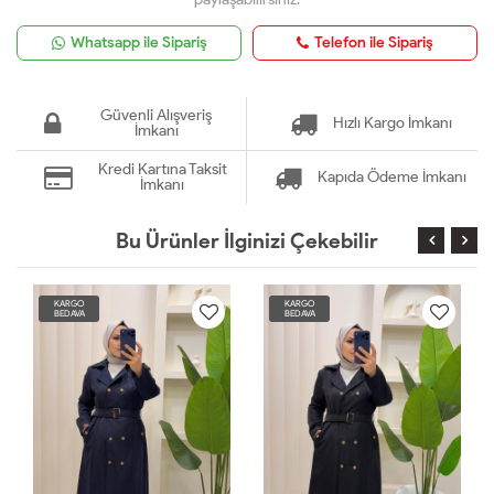
Whatsapp ile Sipariş
Telefon ile Sipariş
Güvenli Alışveriş
Hızlı Kargo İmkanı
İmkanı
Kredi Kartına Taksit
Kapıda Ödeme İmkanı
İmkanı
Bu Ürünler İlginizi Çekebilir
KARGO
KARGO
BEDAVA
BEDAVA