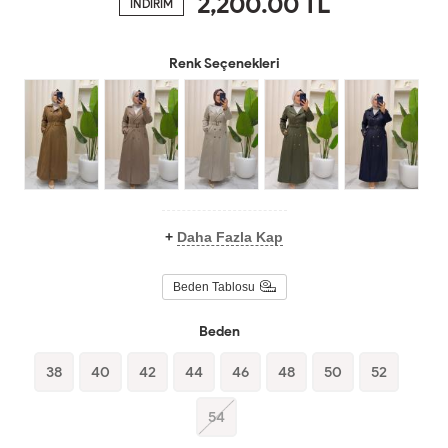
2,200.00
TL
İNDİRİM
Renk Seçenekleri
+
Daha Fazla Kap
Beden Tablosu
Beden
38
40
42
44
46
48
50
52
54