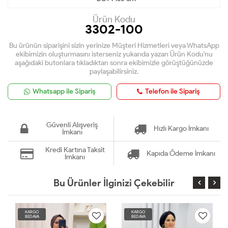
Ürün Kodu
3302-100
Bu ürünün siparişini sizin yerinize Müşteri Hizmetleri veya WhatsApp
ekibimizin oluşturmasını isterseniz yukarıda yazan Ürün Kodu'nu
aşağıdaki butonlara tıkladıktan sonra ekibimizle görüştüğünüzde
paylaşabilirsiniz.
Whatsapp ile Sipariş
Telefon ile Sipariş
Güvenli Alışveriş
Hızlı Kargo İmkanı
İmkanı
Kredi Kartına Taksit
Kapıda Ödeme İmkanı
İmkanı
Bu Ürünler İlginizi Çekebilir
KARGO
KARGO
BEDAVA
BEDAVA