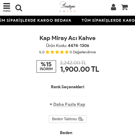
menü
M SİPARİŞLERDE KARGO BEDAVA
TÜM SİPARİŞLERDE KARG
KARGO
BEDAVA
Kap Miray Acı Kahve
Ürün Kodu:
4474-1306
5.0
0
Değerlendirme
2,242.00 TL
%15
1,900.00
TL
İNDİRİM
Renk Seçenekleri
+
Daha Fazla Kap
Beden Tablosu
Beden