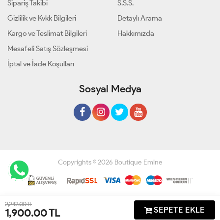
Sipariş Takibi
S.S.S.
Gizlilik ve Kvkk Bilgileri
Detaylı Arama
Kargo ve Teslimat Bilgileri
Hakkımızda
Mesafeli Satış Sözleşmesi
İptal ve İade Koşulları
Sosyal Medya
Copyrights © 2026 Boutique Emine
Geliştir - powered by innovation
2,242.00 TL
SEPETE EKLE
1,900.00
TL
Anasayfa
Üye Girişi
Sepetim
Sipariş Takibi
İletişim