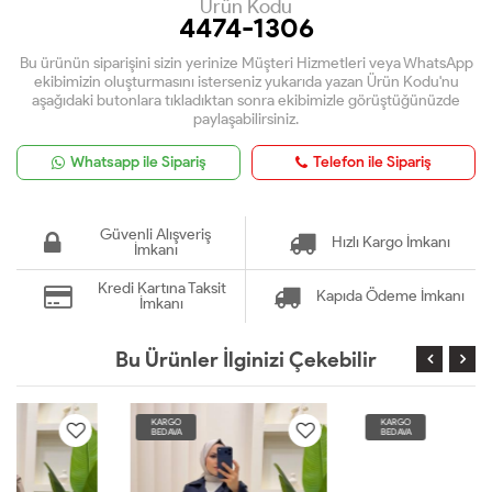
Ürün Kodu
4474-1306
Bu ürünün siparişini sizin yerinize Müşteri Hizmetleri veya WhatsApp
ekibimizin oluşturmasını isterseniz yukarıda yazan Ürün Kodu'nu
aşağıdaki butonlara tıkladıktan sonra ekibimizle görüştüğünüzde
paylaşabilirsiniz.
Whatsapp ile Sipariş
Telefon ile Sipariş
Güvenli Alışveriş
Hızlı Kargo İmkanı
İmkanı
Kredi Kartına Taksit
Kapıda Ödeme İmkanı
İmkanı
Bu Ürünler İlginizi Çekebilir
KARGO
KARGO
BEDAVA
BEDAVA