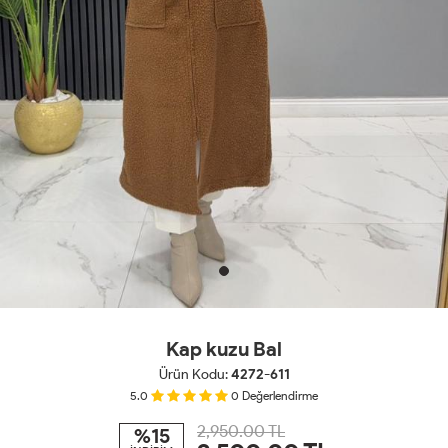
Kap kuzu Bal
Ürün Kodu:
4272-611
5.0
0
Değerlendirme
2,950.00 TL
%15