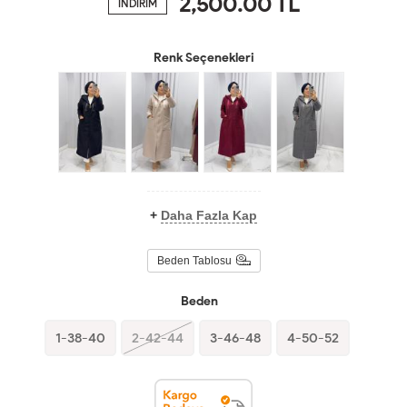
2,500.00
TL
İNDİRİM
Renk Seçenekleri
+
Daha Fazla Kap
Beden Tablosu
Beden
1-38-40
2-42-44
3-46-48
4-50-52