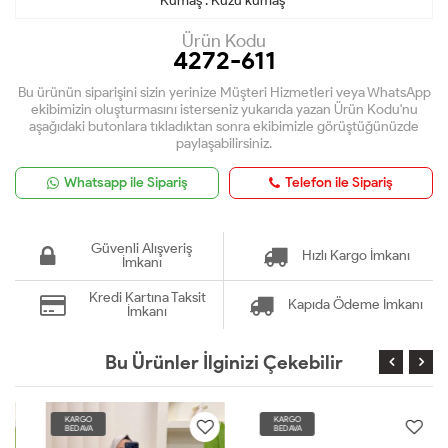
Kumaş : Kuzu kumaş
Ürün Kodu
4272-611
Bu ürünün siparişini sizin yerinize Müşteri Hizmetleri veya WhatsApp
ekibimizin oluşturmasını isterseniz yukarıda yazan Ürün Kodu'nu
aşağıdaki butonlara tıkladıktan sonra ekibimizle görüştüğünüzde
paylaşabilirsiniz.
Whatsapp ile Sipariş
Telefon ile Sipariş
Güvenli Alışveriş
Hızlı Kargo İmkanı
İmkanı
Kredi Kartına Taksit
Kapıda Ödeme İmkanı
İmkanı
Bu Ürünler İlginizi Çekebilir
KARGO
KARGO
BEDAVA
BEDAVA