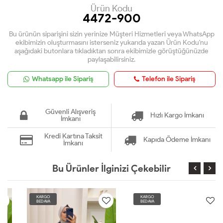
Ürün Kodu
4472-900
Bu ürünün siparişini sizin yerinize Müşteri Hizmetleri veya WhatsApp
ekibimizin oluşturmasını isterseniz yukarıda yazan Ürün Kodu'nu
aşağıdaki butonlara tıkladıktan sonra ekibimizle görüştüğünüzde
paylaşabilirsiniz.
Whatsapp ile Sipariş
Telefon ile Sipariş
Güvenli Alışveriş
Hızlı Kargo İmkanı
İmkanı
Kredi Kartına Taksit
Kapıda Ödeme İmkanı
İmkanı
Bu Ürünler İlginizi Çekebilir
KARGO
KARGO
BEDAVA
BEDAVA