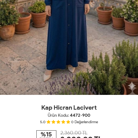
Kap Hicran Lacivert
Ürün Kodu:
4472-900
5.0
0
Değerlendirme
2,360.00 TL
%15