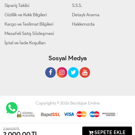
Sipariş Takibi
S.S.S.
Gizlilik ve Kvkk Bilgileri
Detaylı Arama
Kargo ve Teslimat Bilgileri
Hakkımızda
Mesafeli Satış Sözleşmesi
İptal ve İade Koşulları
Sosyal Medya
Copyrights © 2026 Boutique Emine
Geliştir - powered by innovation
2,360.00 TL
SEPETE EKLE
2,000.00
TL