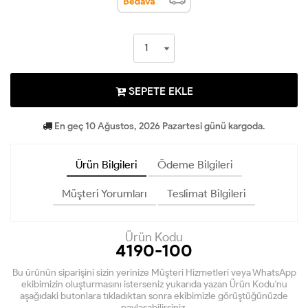
SEPETE EKLE
En geç 10 Ağustos, 2026 Pazartesi günü kargoda.
Ürün Bilgileri
Ödeme Bilgileri
Müşteri Yorumları
Teslimat Bilgileri
Ürün Kodu
4190-100
Bu ürünün siparişini sizin yerinize Müşteri Hizmetleri veya WhatsApp
ekibimizin oluşturmasını isterseniz yukarıda yazan Ürün Kodu'nu
aşağıdaki butonlara tıkladıktan sonra ekibimizle görüştüğünüzde
paylaşabilirsiniz.