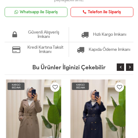
Whatsapp ile Sipariş
Telefon ile Sipariş
Güvenli Alışveriş
Hızlı Kargo İmkanı
İmkanı
Kredi Kartına Taksit
Kapıda Ödeme İmkanı
İmkanı
Bu Ürünler İlginizi Çekebilir
KARGO
KARGO
BEDAVA
BEDAVA