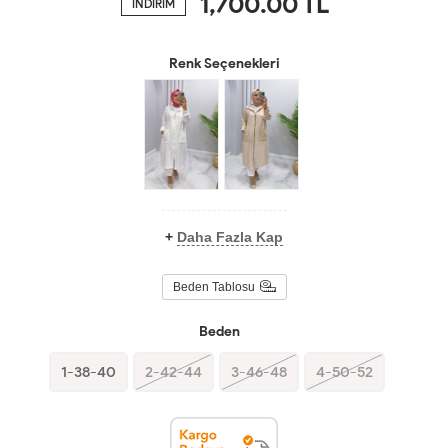
1,700.00
TL
İNDİRİM
Renk Seçenekleri
+
Daha Fazla Kap
Beden Tablosu
Beden
1-38-40
2-42-44
3-46-48
4-50-52