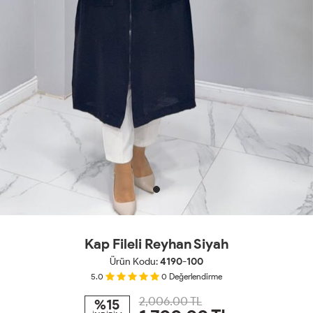
Kap Fileli Reyhan Siyah
Ürün Kodu:
4190-100
5.0
0
Değerlendirme
2,006.00 TL
%15