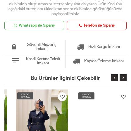
ekibimizin oluşturmasını isterseniz yukarıda yazan Ürün Kodu'nu
aşağıdaki butonlara tıkladıktan sonra ekibimizle görüştüğünüzde
paylaşabilirsiniz.
Whatsapp ile Sipariş
Telefon ile Sipariş
Güvenli Alışveriş
Hızlı Kargo İmkanı
İmkanı
Kredi Kartına Taksit
Kapıda Ödeme İmkanı
İmkanı
Bu Ürünler İlginizi Çekebilir
KARGO
KARGO
BEDAVA
BEDAVA