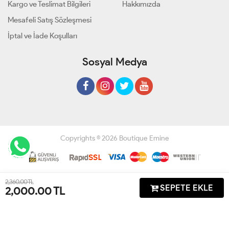
Kargo ve Teslimat Bilgileri
Hakkımızda
Mesafeli Satış Sözleşmesi
İptal ve İade Koşulları
Sosyal Medya
Copyrights © 2026 Boutique Emine
Geliştir - powered by innovation
2,360.00 TL
SEPETE EKLE
2,000.00
TL
Anasayfa
Üye Girişi
Sepetim
Sipariş Takibi
İletişim