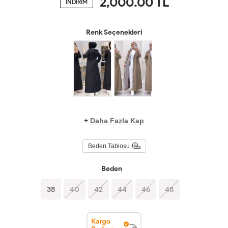
2,000.00
TL
İNDİRİM
Renk Seçenekleri
+
Daha Fazla Kap
Beden Tablosu
Beden
38
40
42
44
46
48