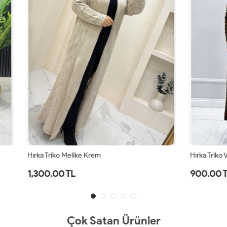
elike Krem
Hırka Triko Venüs Kahverengi
TL
900.00 TL
Çok Satan Ürünler