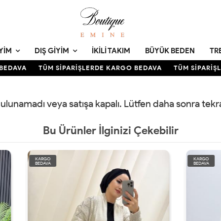
YIM
DIŞ GIYIM
İKILI TAKIM
BÜYÜK BEDEN
TR
EDAVA
TÜM SİPARİŞLERDE KARGO BEDAVA
TÜM SİPARİŞL
 bulunamadı veya satışa kapalı. Lütfen daha sonra tek
Bu Ürünler İlginizi Çekebilir
KARGO
BEDAVA