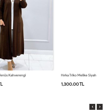
Hırka Triko Melike Siyah
Hı
1,300.00 TL
1