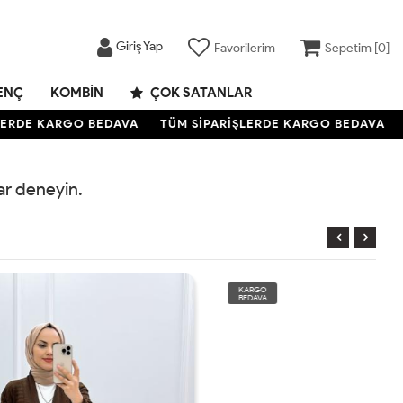
Giriş Yap
Favorilerim
Sepetim [
0
]
ENÇ
KOMBIN
ÇOK SATANLAR
ERDE KARGO BEDAVA
TÜM SİPARİŞLERDE KARGO BEDAVA
T
rar deneyin.
KARGO
BEDAVA