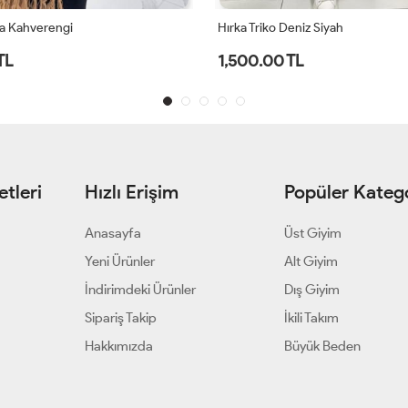
eniz Siyah
Hırka Triko Elif Gri
TL
900.00 TL
tleri
Hızlı Erişim
Popüler Katego
Anasayfa
Üst Giyim
Yeni Ürünler
Alt Giyim
İndirimdeki Ürünler
Dış Giyim
Sipariş Takip
İkili Takım
Hakkımızda
Büyük Beden