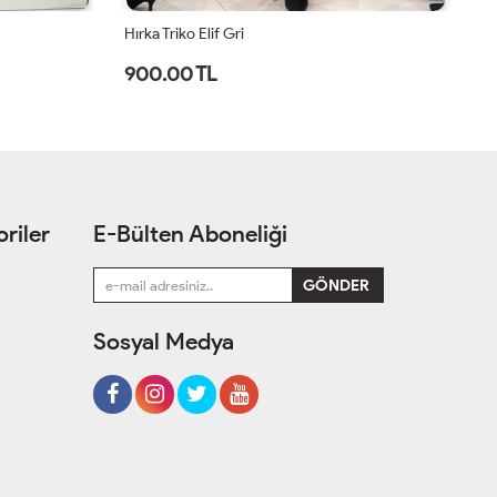
Hırka Leopar Nur Leopar
Hı
1,200.00 TL
9
riler
E-Bülten Aboneliği
Sosyal Medya