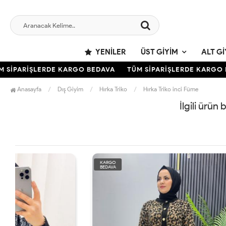
YENILER
ÜST GIYIM
ALT GI
SİPARİŞLERDE KARGO BEDAVA
TÜM SİPARİŞLERDE KARGO B
Anasayfa
Dış Giyim
Hırka Triko
Hırka Triko inci Füme
İlgili ürün
KARGO
KARGO
BEDAVA
BEDAVA