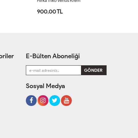
Hırka Triko Venüs Krem
Hı
900.00 TL
1
riler
E-Bülten Aboneliği
Sosyal Medya