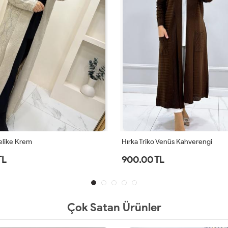
elike Krem
Hırka Triko Venüs Kahverengi
TL
900.00 TL
Çok Satan Ürünler