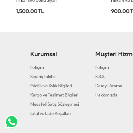
Hırka Triko Deniz Siyah
Hırka Triko Eli
1,500.00 TL
900.00 T
Kurumsal
Müşteri Hizme
İletişim
İletişim
Sipariş Takibi
S.S.S.
Gizlilik ve Kvkk Bilgileri
Detaylı Arama
Kargo ve Teslimat Bilgileri
Hakkımızda
Mesafeli Satış Sözleşmesi
İptal ve İade Koşulları