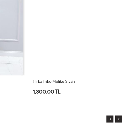
Hırka Triko Melike Siyah
Hı
1,300.00 TL
1