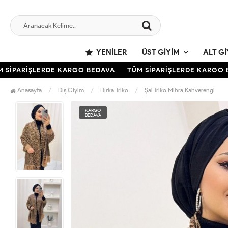
YENILER
ÜST GIYIM
ALT GI
İPARİŞLERDE KARGO BEDAVA
TÜM SİPARİŞLERDE KARGO BE
Anasayfa
Dış Giyim
Hırka Triko
Şal Triko Mihra Kahverengi
KARGO
BEDAVA