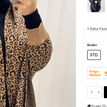
+
Daha Fazla
Beden
STD
En geç 10 