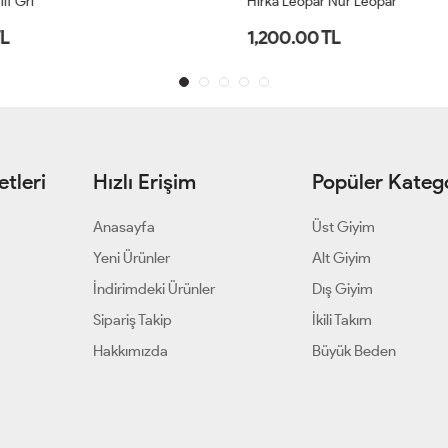
f Gri
Hırka Leopar Nur Leopar
L
1,200.00 TL
tleri
Hızlı Erişim
Popüler Katego
Anasayfa
Üst Giyim
Yeni Ürünler
Alt Giyim
İndirimdeki Ürünler
Dış Giyim
Sipariş Takip
İkili Takım
Hakkımızda
Büyük Beden