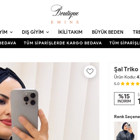
YIM
DIŞ GIYIM
İKILI TAKIM
BÜYÜK BEDEN
TR
DAVA
TÜM SİPARİŞLERDE KARGO BEDAVA
TÜM SİPARİŞLE
Şal Triko
Ürün Kodu:
4
5.0
1
%15
İNDİRİM
Renk Seçenek