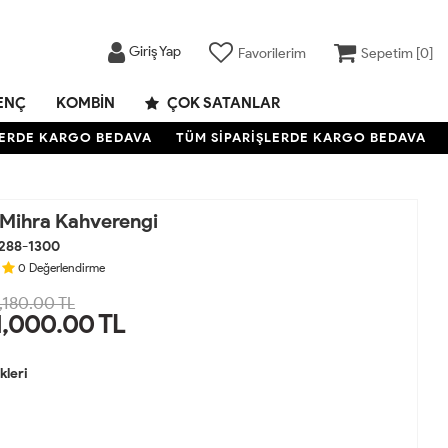
Giriş Yap
Favorilerim
Sepetim [
0
]
ENÇ
KOMBIN
ÇOK SATANLAR
RDE KARGO BEDAVA
TÜM SİPARİŞLERDE KARGO BEDAVA
TÜ
 Mihra Kahverengi
288-1300
0
Değerlendirme
,180.00 TL
1,000.00
TL
leri