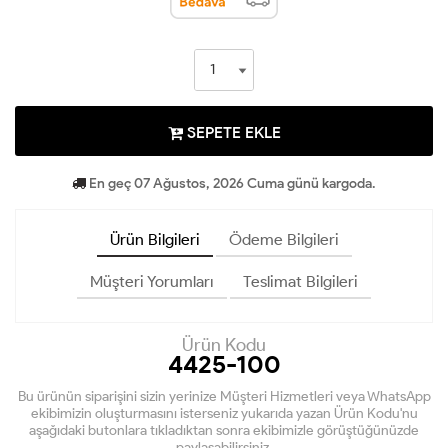
SEPETE EKLE
En geç 07 Ağustos, 2026 Cuma günü kargoda.
Ürün Bilgileri
Ödeme Bilgileri
Müşteri Yorumları
Teslimat Bilgileri
Ürün Kodu
4425-100
Bu ürünün siparişini sizin yerinize Müşteri Hizmetleri veya WhatsApp
ekibimizin oluşturmasını isterseniz yukarıda yazan Ürün Kodu'nu
aşağıdaki butonlara tıkladıktan sonra ekibimizle görüştüğünüzde
paylaşabilirsiniz.