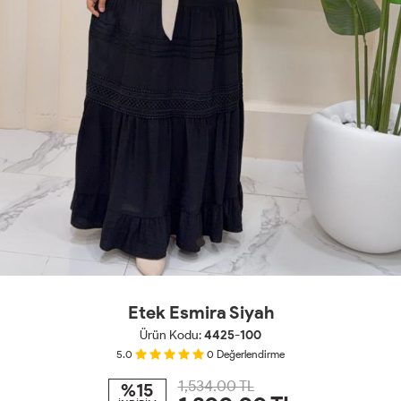
Etek Esmira Siyah
Ürün Kodu:
4425-100
5.0
0
Değerlendirme
1,534.00 TL
%15