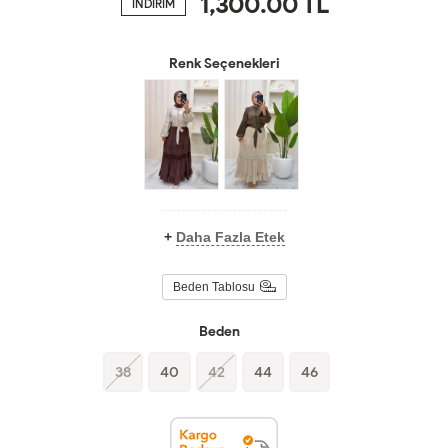
1,300.00
TL
İNDİRİM
Renk Seçenekleri
+
Daha Fazla Etek
Beden Tablosu
Beden
38
40
42
44
46