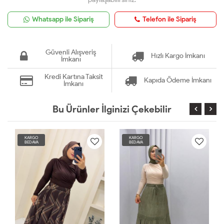
Whatsapp ile Sipariş
Telefon ile Sipariş
Güvenli Alışveriş
Hızlı Kargo İmkanı
İmkanı
Kredi Kartına Taksit
Kapıda Ödeme İmkanı
İmkanı
Bu Ürünler İlginizi Çekebilir
KARGO
KARGO
BEDAVA
BEDAVA