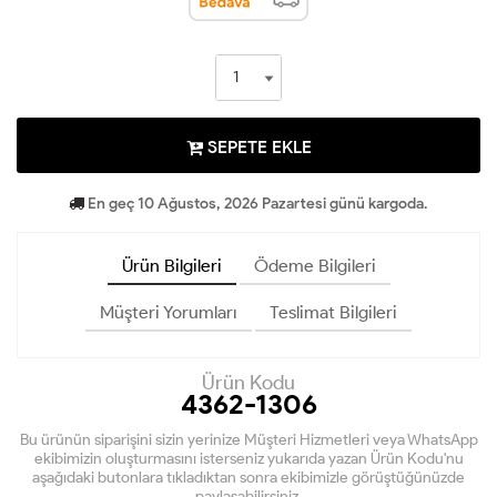
SEPETE EKLE
En geç 10 Ağustos, 2026 Pazartesi günü kargoda.
Ürün Bilgileri
Ödeme Bilgileri
Müşteri Yorumları
Teslimat Bilgileri
Ürün Kodu
4362-1306
Bu ürünün siparişini sizin yerinize Müşteri Hizmetleri veya WhatsApp
ekibimizin oluşturmasını isterseniz yukarıda yazan Ürün Kodu'nu
aşağıdaki butonlara tıkladıktan sonra ekibimizle görüştüğünüzde
paylaşabilirsiniz.