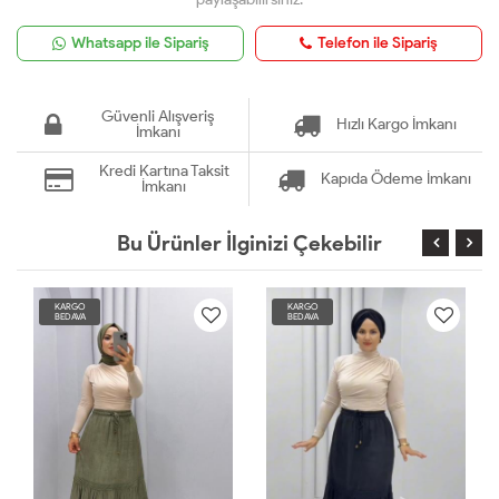
Whatsapp ile Sipariş
Telefon ile Sipariş
Güvenli Alışveriş
Hızlı Kargo İmkanı
İmkanı
Kredi Kartına Taksit
Kapıda Ödeme İmkanı
İmkanı
Bu Ürünler İlginizi Çekebilir
KARGO
KARGO
BEDAVA
BEDAVA