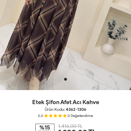
Etek Şifon Afet Acı Kahve
Ürün Kodu:
4362-1306
5.0
0
Değerlendirme
1,416.00 TL
%15