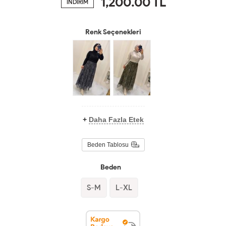
1,200.00
TL
İNDİRİM
Renk Seçenekleri
+
Daha Fazla Etek
Beden Tablosu
Beden
S-M
L-XL