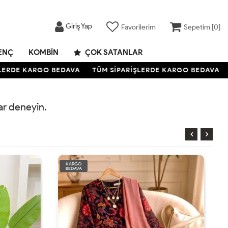
Giriş Yap
Favorilerim
Sepetim [
0
]
ENÇ
KOMBIN
ÇOK SATANLAR
ERDE KARGO BEDAVA
TÜM SİPARİŞLERDE KARGO BEDAVA
rar deneyin.
KARGO
BEDAVA