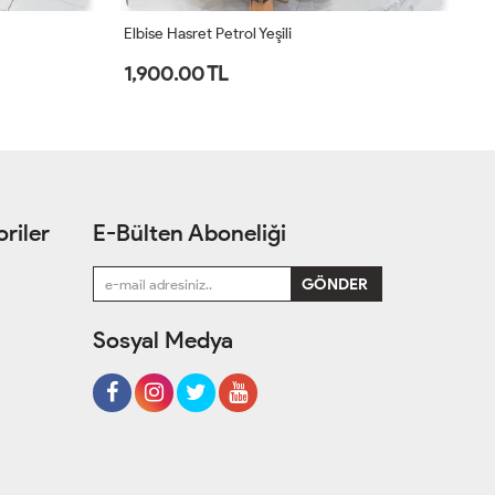
Elbise Tuğba Acı Kahve
El
1,000.00 TL
1
riler
E-Bülten Aboneliği
Sosyal Medya