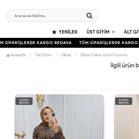
YENILER
ÜST GIYIM
ALT GI
 SİPARİŞLERDE KARGO BEDAVA
TÜM SİPARİŞLERDE KARGO 
Anasayfa
Üst Giyim
Elbise
Elbise Viskon Gönül Turuncu
İlgili ürün
KARGO
KARGO
BEDAVA
BEDAVA