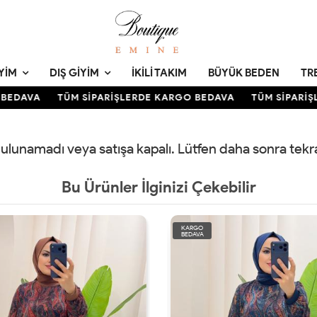
YIM
DIŞ GIYIM
İKILI TAKIM
BÜYÜK BEDEN
TR
BEDAVA
TÜM SİPARİŞLERDE KARGO BEDAVA
TÜM SİPARİŞL
 bulunamadı veya satışa kapalı. Lütfen daha sonra tek
Bu Ürünler İlginizi Çekebilir
KARGO
BEDAVA