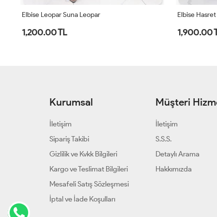
Elbise Hasret Kahverengi
Elbise Leopa
1,900.00 TL
1,200.00 
Kurumsal
Müşteri Hizme
İletişim
İletişim
Sipariş Takibi
S.S.S.
Gizlilik ve Kvkk Bilgileri
Detaylı Arama
Kargo ve Teslimat Bilgileri
Hakkımızda
Mesafeli Satış Sözleşmesi
İptal ve İade Koşulları