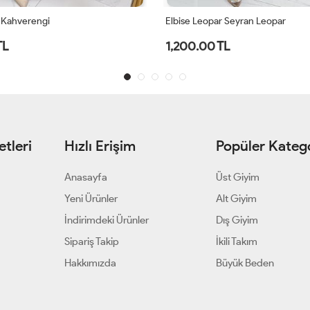
r Seyran Leopar
Elbise Hasret Petrol Yeşili
TL
1,900.00 TL
tleri
Hızlı Erişim
Popüler Katego
Anasayfa
Üst Giyim
Yeni Ürünler
Alt Giyim
İndirimdeki Ürünler
Dış Giyim
Sipariş Takip
İkili Takım
Hakkımızda
Büyük Beden