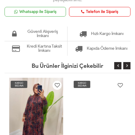
Whatsapp ile Sipariş
Telefon ile Sipariş
Güvenli Alışveriş
Hızlı Kargo İmkanı
İmkanı
Kredi Kartına Taksit
Kapıda Ödeme İmkanı
İmkanı
Bu Ürünler İlginizi Çekebilir
KARGO
KARGO
BEDAVA
BEDAVA