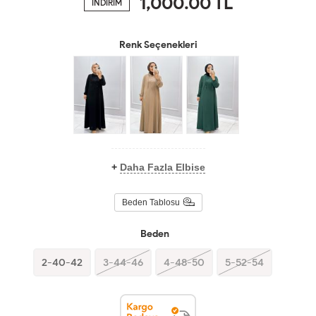
1,000.00
TL
İNDİRİM
Renk Seçenekleri
+
Daha Fazla Elbise
Beden Tablosu
Beden
2-40-42
3-44-46
4-48-50
5-52-54