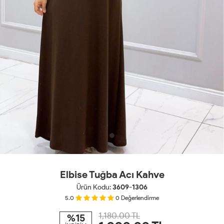
Elbise Tuğba Acı Kahve
Ürün Kodu:
3609-1306
5.0
0
Değerlendirme
1,180.00 TL
%15