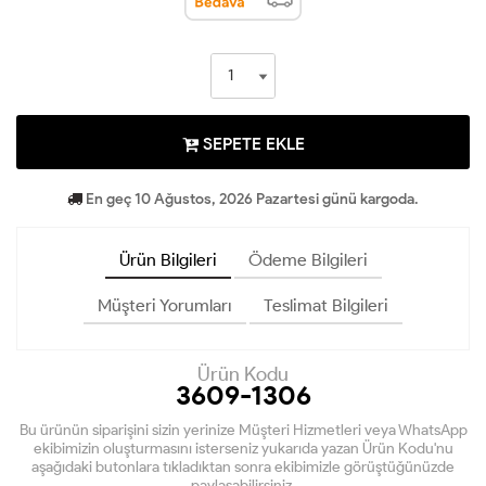
SEPETE EKLE
En geç 10 Ağustos, 2026 Pazartesi günü kargoda.
Ürün Bilgileri
Ödeme Bilgileri
Müşteri Yorumları
Teslimat Bilgileri
Ürün Kodu
3609-1306
Bu ürünün siparişini sizin yerinize Müşteri Hizmetleri veya WhatsApp
ekibimizin oluşturmasını isterseniz yukarıda yazan Ürün Kodu'nu
aşağıdaki butonlara tıkladıktan sonra ekibimizle görüştüğünüzde
paylaşabilirsiniz.