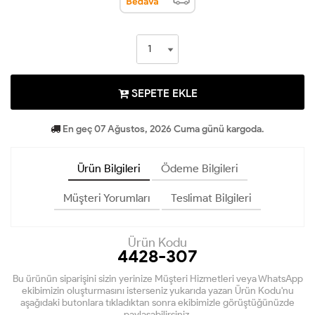
SEPETE EKLE
En geç 07 Ağustos, 2026 Cuma günü kargoda.
Ürün Bilgileri
Ödeme Bilgileri
Müşteri Yorumları
Teslimat Bilgileri
Ürün Kodu
4428-307
Bu ürünün siparişini sizin yerinize Müşteri Hizmetleri veya WhatsApp
ekibimizin oluşturmasını isterseniz yukarıda yazan Ürün Kodu'nu
aşağıdaki butonlara tıkladıktan sonra ekibimizle görüştüğünüzde
paylaşabilirsiniz.