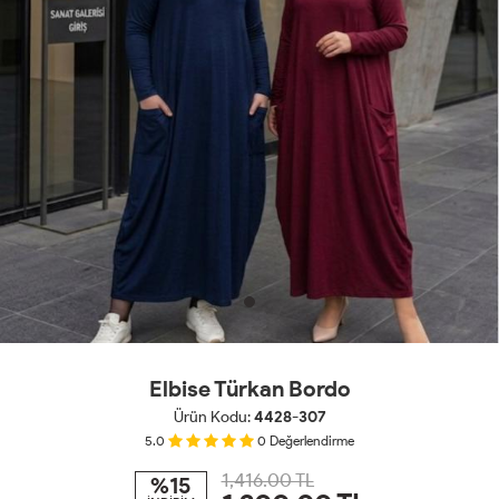
Elbise Türkan Bordo
Ürün Kodu:
4428-307
5.0
0
Değerlendirme
1,416.00 TL
%15