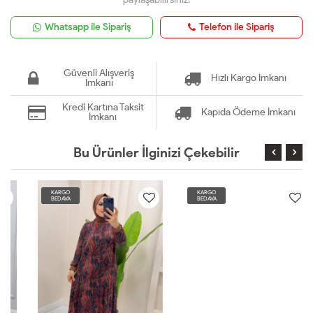
Whatsapp ile Sipariş
Telefon ile Sipariş
Güvenli Alışveriş
Hızlı Kargo İmkanı
İmkanı
Kredi Kartına Taksit
Kapıda Ödeme İmkanı
İmkanı
Bu Ürünler İlginizi Çekebilir
KARGO
KARGO
BEDAVA
BEDAVA