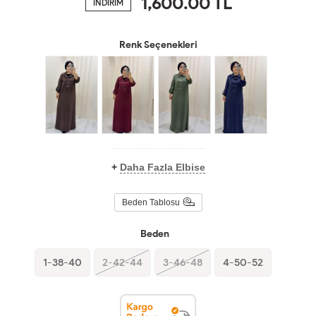
1,600.00
TL
İNDİRİM
Renk Seçenekleri
+
Daha Fazla Elbise
Beden Tablosu
Beden
1-38-40
2-42-44
3-46-48
4-50-52