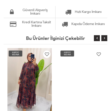
Güvenli Alışveriş
Hızlı Kargo İmkanı
İmkanı
Kredi Kartına Taksit
Kapıda Ödeme İmkanı
İmkanı
Bu Ürünler İlginizi Çekebilir
KARGO
KARGO
BEDAVA
BEDAVA