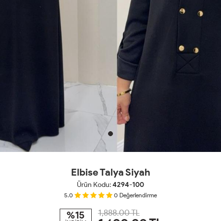
Elbise Talya Siyah
Ürün Kodu:
4294-100
5.0
0
Değerlendirme
1,888.00 TL
%15