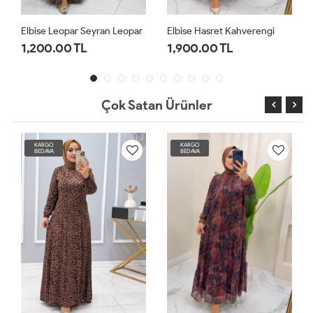
Elbise Leopar Seyran Leopar
Elbise Hasret Kahverengi
Elbis
1,200.00 TL
1,900.00 TL
1,9
Çok Satan Ürünler
KARGO
KARGO
BEDAVA
BEDAVA