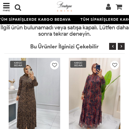
menü
TÜM SİPARİŞLERDE KARGO BEDAVA
TÜM SİPARİŞLERDE KA
İlgili ürün bulunamadı veya satışa kapalı. Lütfen daha
sonra tekrar deneyin.
Bu Ürünler İlginizi Çekebilir
KARGO
KARGO
KA
BEDAVA
BEDAVA
BE