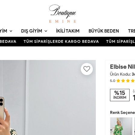
YIM
DIŞ GIYIM
İKILI TAKIM
BÜYÜK BEDEN
TR
DAVA
TÜM SİPARİŞLERDE KARGO BEDAVA
TÜM SİPARİŞLE
Elbise Ni
Ürün Kodu:
3
5.0
1
%15
İNDİRİM
Renk Seçenek