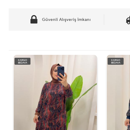
Güvenli Alışveriş İmkanı
KARGO
KARGO
BEDAVA
BEDAVA