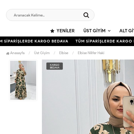
YENILER
ÜST GIYIM
ALT GI
SİPARİŞLERDE KARGO BEDAVA
TÜM SİPARİŞLERDE KARGO BE
Anasayfa
Üst Giyim
Elbise
Elbise Nilifer Haki
KARGO
BEDAVA