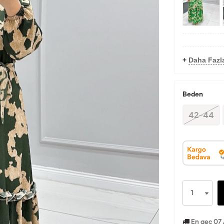
+
Daha Fazla
Beden
42-44
En geç 07 