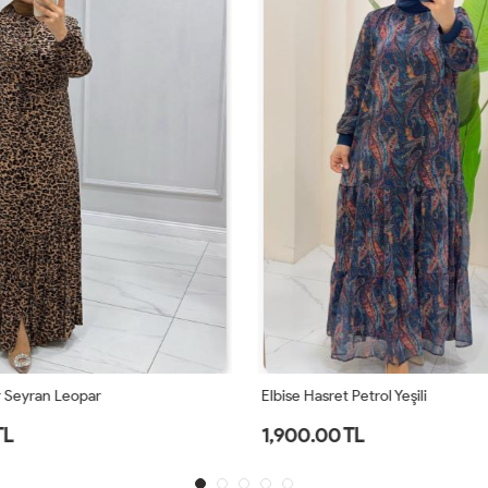
r Seyran Leopar
Elbise Hasret Petrol Yeşili
TL
1,900.00 TL