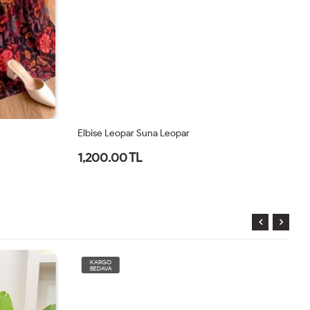
Elbise Leopar Suna Leopar
El
1,200.00 TL
2
KARGO
BEDAVA