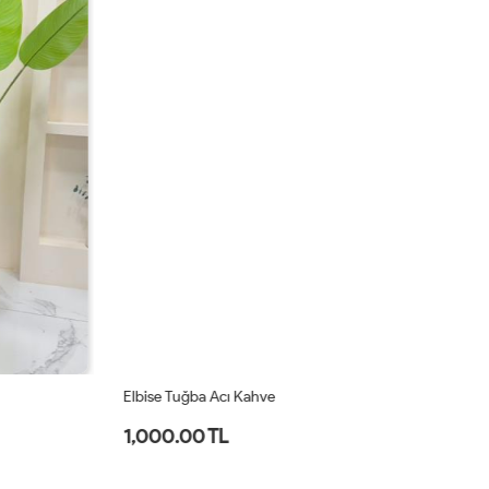
Elbise Tuğba Acı Kahve
El
1,000.00 TL
1