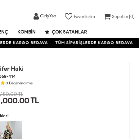
Giriş Yap
Favorilerim
Sepetim [
0
]
ENÇ
KOMBIN
ÇOK SATANLAR
RDE KARGO BEDAVA
TÜM SİPARİŞLERDE KARGO BEDAVA
T
lifer Haki
668-414
0
Değerlendirme
,180.00 TL
1,000.00
TL
leri