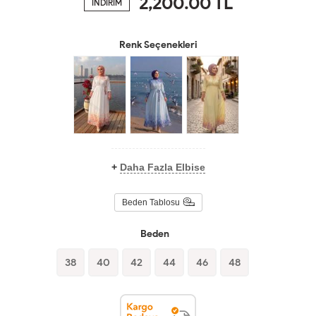
2,200.00
TL
İNDİRİM
Renk Seçenekleri
+
Daha Fazla Elbise
Beden Tablosu
Beden
38
40
42
44
46
48