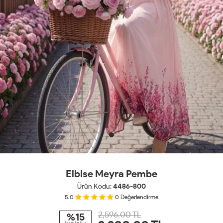
Elbise Meyra Pembe
Ürün Kodu:
4486-800
5.0
0
Değerlendirme
2,596.00 TL
%15