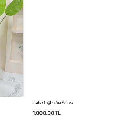
Elbise Tuğba Acı Kahve
El
1,000.00 TL
1