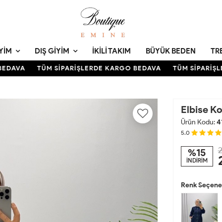
YIM
DIŞ GIYIM
İKILI TAKIM
BÜYÜK BEDEN
TR
DAVA
TÜM SİPARİŞLERDE KARGO BEDAVA
TÜM SİPARİŞLE
Elbise K
Ürün Kodu:
4
5.0
2
%15
İNDİRİM
Renk Seçenek