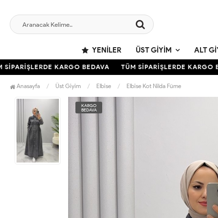
YENILER
ÜST GIYIM
ALT GI
İPARİŞLERDE KARGO BEDAVA
TÜM SİPARİŞLERDE KARGO BE
Anasayfa
Üst Giyim
Elbise
Elbise Kot Nilda Füme
KARGO
BEDAVA