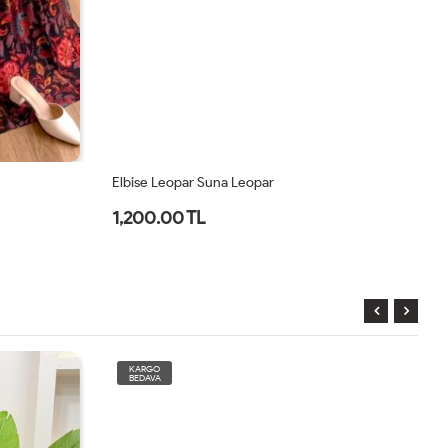
Elbise Leopar Suna Leopar
El
1,200.00 TL
2
KARGO
BEDAVA