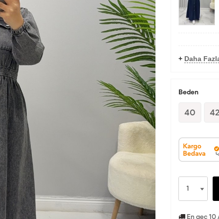
+
Daha Fazla
Beden
40
4
En geç 10 