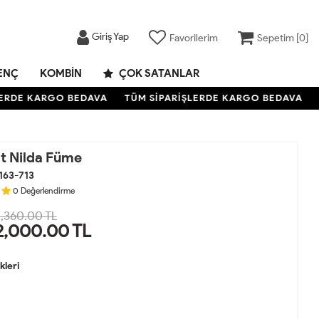
Giriş Yap
Favorilerim
Sepetim [
0
]
ENÇ
KOMBIN
ÇOK SATANLAR
RDE KARGO BEDAVA
TÜM SİPARİŞLERDE KARGO BEDAVA
TÜ
ot Nilda Füme
163-713
0
Değerlendirme
,360.00 TL
2,000.00
TL
leri