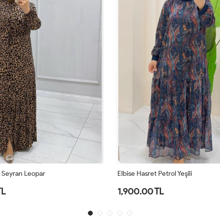
r Seyran Leopar
Elbise Hasret Petrol Yeşili
TL
1,900.00 TL