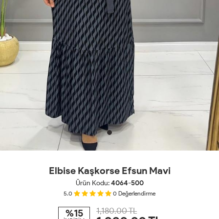
Elbise Kaşkorse Efsun Mavi
Ürün Kodu:
4064-500
5.0
0
Değerlendirme
1,180.00 TL
%15