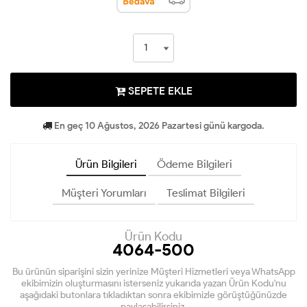
SEPETE EKLE
En geç 10 Ağustos, 2026 Pazartesi günü kargoda.
Ürün Bilgileri
Ödeme Bilgileri
Müşteri Yorumları
Teslimat Bilgileri
Ürün Kodu
4064-500
Bu ürünün siparişini sizin yerinize Müşteri Hizmetleri veya WhatsApp
ekibimizin oluşturmasını isterseniz yukarıda yazan Ürün Kodu'nu
aşağıdaki butonlara tıkladıktan sonra ekibimizle görüştüğünüzde
paylaşabilirsiniz.