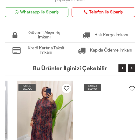
Whatsapp ile Sipariş
Telefon ile Sipariş
Güvenli Alışveriş
Hızlı Kargo İmkanı
İmkanı
Kredi Kartına Taksit
Kapıda Ödeme İmkanı
İmkanı
Bu Ürünler İlginizi Çekebilir
KARGO
KARGO
BEDAVA
BEDAVA