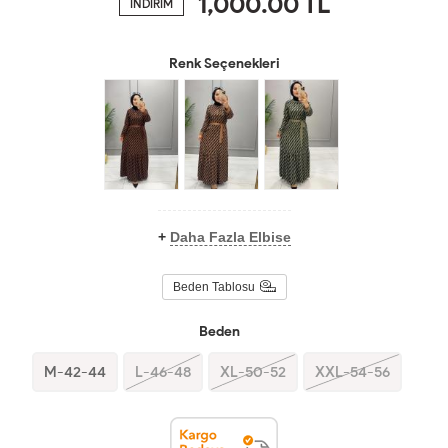
1,000.00
TL
İNDİRİM
Renk Seçenekleri
+
Daha Fazla Elbise
Beden Tablosu
Beden
M-42-44
L-46-48
XL-50-52
XXL-54-56