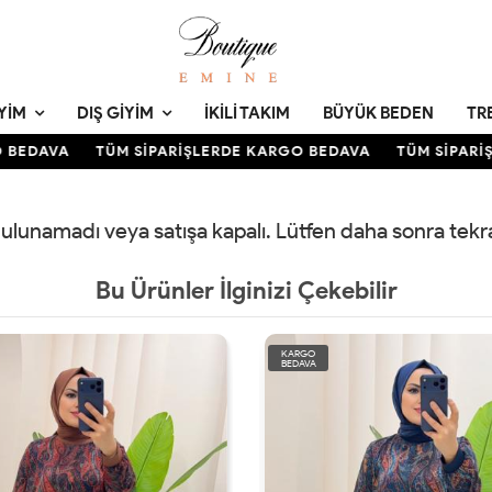
YIM
DIŞ GIYIM
İKILI TAKIM
BÜYÜK BEDEN
TR
BEDAVA
TÜM SİPARİŞLERDE KARGO BEDAVA
TÜM SİPARİŞ
 bulunamadı veya satışa kapalı. Lütfen daha sonra tek
Bu Ürünler İlginizi Çekebilir
KARGO
BEDAVA