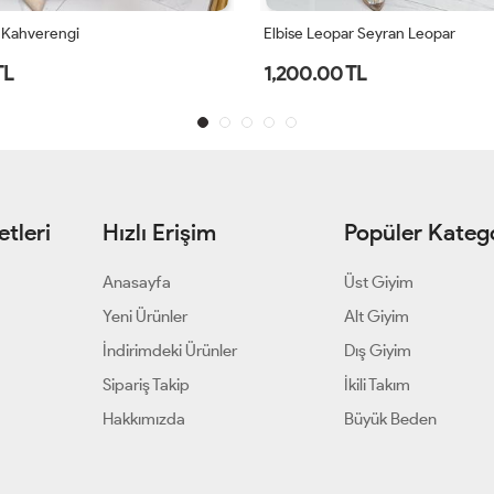
r Seyran Leopar
Elbise Hasret Petrol Yeşili
TL
1,900.00 TL
tleri
Hızlı Erişim
Popüler Katego
Anasayfa
Üst Giyim
Yeni Ürünler
Alt Giyim
İndirimdeki Ürünler
Dış Giyim
Sipariş Takip
İkili Takım
Hakkımızda
Büyük Beden