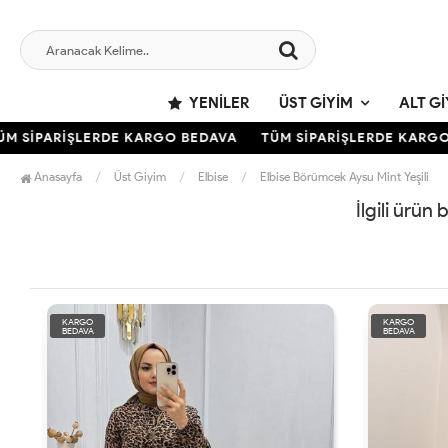
YENILER
ÜST GIYIM
ALT GI
 SİPARİŞLERDE KARGO BEDAVA
TÜM SİPARİŞLERDE KARGO 
Anasayfa
Üst Giyim
Elbise
Elbise Börümcek Aysu Mint Yeşili
İlgili ürün
KARGO
KARGO
BEDAVA
BEDAVA