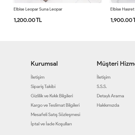
Elbise Hasret Kahverengi
Elbise Leopa
1,900.00 TL
1,200.00 
Kurumsal
Müşteri Hizme
İletişim
İletişim
Sipariş Takibi
S.S.S.
Gizlilik ve Kvkk Bilgileri
Detaylı Arama
Kargo ve Teslimat Bilgileri
Hakkımızda
Mesafeli Satış Sözleşmesi
İptal ve İade Koşulları