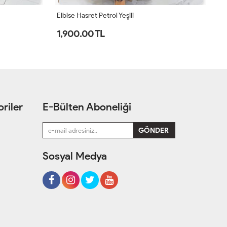
Elbise Tuğba Acı Kahve
El
1,000.00 TL
1
riler
E-Bülten Aboneliği
Sosyal Medya