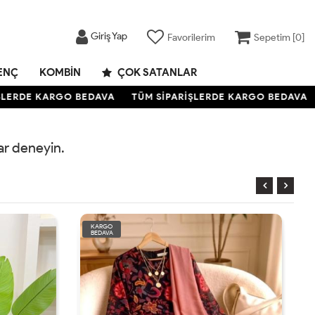
Giriş Yap
Favorilerim
Sepetim [
0
]
ENÇ
KOMBIN
ÇOK SATANLAR
LERDE KARGO BEDAVA
TÜM SİPARİŞLERDE KARGO BEDAVA
rar deneyin.
KARGO
BEDAVA