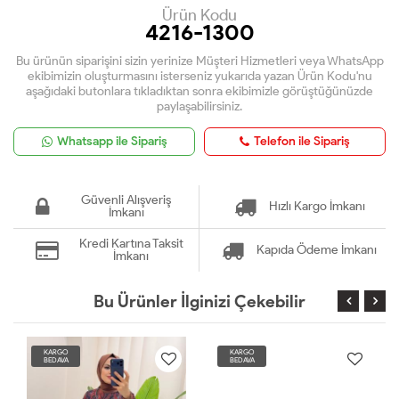
Ürün Kodu
4216-1300
Bu ürünün siparişini sizin yerinize Müşteri Hizmetleri veya WhatsApp
ekibimizin oluşturmasını isterseniz yukarıda yazan Ürün Kodu'nu
aşağıdaki butonlara tıkladıktan sonra ekibimizle görüştüğünüzde
paylaşabilirsiniz.
Whatsapp ile Sipariş
Telefon ile Sipariş
Güvenli Alışveriş
Hızlı Kargo İmkanı
İmkanı
Kredi Kartına Taksit
Kapıda Ödeme İmkanı
İmkanı
Bu Ürünler İlginizi Çekebilir
KARGO
KARGO
BEDAVA
BEDAVA