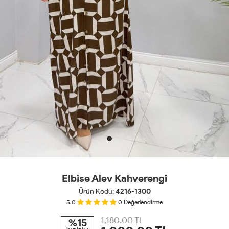
Elbise Alev Kahverengi
Ürün Kodu:
4216-1300
5.0
0
Değerlendirme
1,180.00 TL
%15