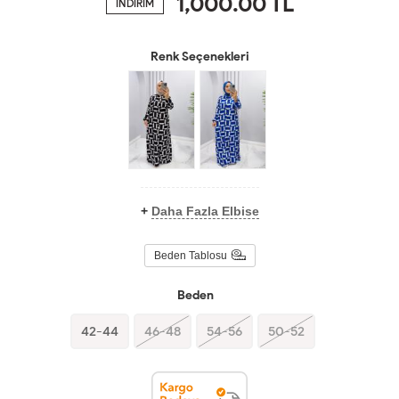
1,000.00
TL
İNDİRİM
Renk Seçenekleri
+
Daha Fazla Elbise
Beden Tablosu
Beden
42-44
46-48
54-56
50-52