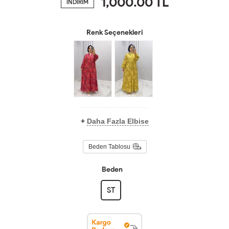
1,000.00
TL
İNDİRİM
Renk Seçenekleri
+
Daha Fazla Elbise
Beden Tablosu
Beden
ST