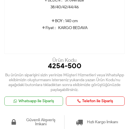
⚜BEDEN : *St oversize
38/40/42/44/46
⚜BOY : 140 cm
⚜Fiyat : KARGO BEDAVA
Ürün Kodu
4254-500
Bu ürünün siparişini sizin yerinize Müşteri Hizmetleri veya WhatsApp
ekibimizin oluşturmasını isterseniz yukarıda yazan Ürün Kodu'nu
aşağıdaki butonlara tıkladıktan sonra ekibimizle görüştüğünüzde
paylaşabilirsiniz.
Whatsapp ile Sipariş
Telefon ile Sipariş
Güvenli Alışveriş
Hızlı Kargo İmkanı
İmkanı