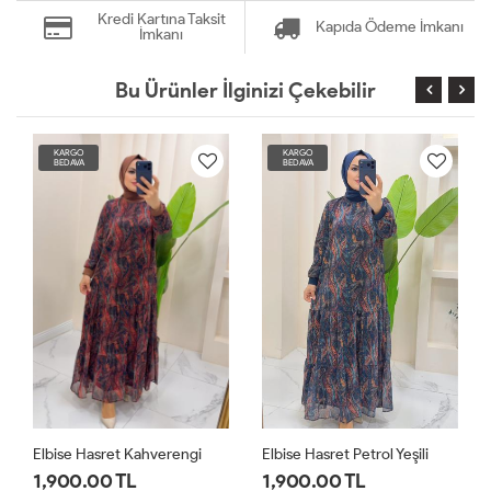
Kredi Kartına Taksit
Kapıda Ödeme İmkanı
İmkanı
Bu Ürünler İlginizi Çekebilir
KARGO
KARGO
BEDAVA
BEDAVA
Elbise Hasret Kahverengi
Elbise Hasret Petrol Yeşili
1,900.00 TL
1,900.00 TL