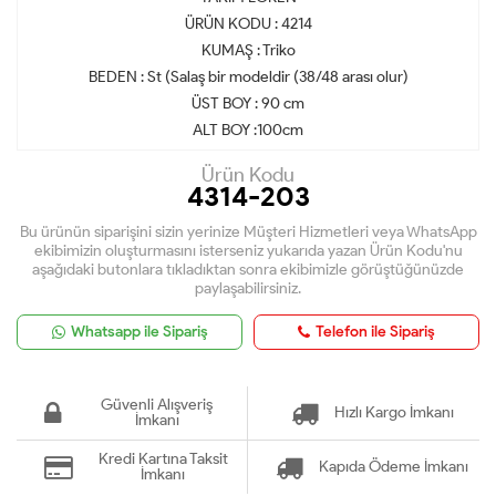
ÜRÜN KODU : 4214
KUMAŞ : Triko
BEDEN : St (Salaş bir modeldir (38/48 arası olur)
ÜST BOY : 90 cm
ALT BOY :100cm
Ürün Kodu
4314-203
Bu ürünün siparişini sizin yerinize Müşteri Hizmetleri veya WhatsApp
ekibimizin oluşturmasını isterseniz yukarıda yazan Ürün Kodu'nu
aşağıdaki butonlara tıkladıktan sonra ekibimizle görüştüğünüzde
paylaşabilirsiniz.
Whatsapp ile Sipariş
Telefon ile Sipariş
Güvenli Alışveriş
Hızlı Kargo İmkanı
İmkanı
Kredi Kartına Taksit
Kapıda Ödeme İmkanı
İmkanı