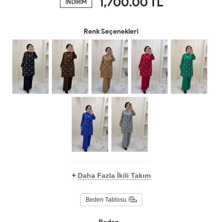
1,700.00
TL
İNDİRİM
Renk Seçenekleri
+
Daha Fazla İkili Takım
Beden Tablosu