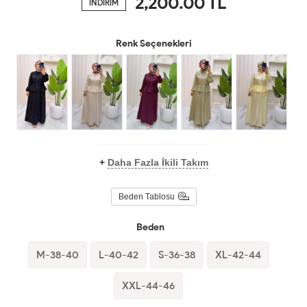
2,200.00
TL
İNDİRİM
Renk Seçenekleri
+
Daha Fazla İkili Takım
Beden Tablosu
Beden
M-38-40
L-40-42
S-36-38
XL-42-44
XXL-44-46