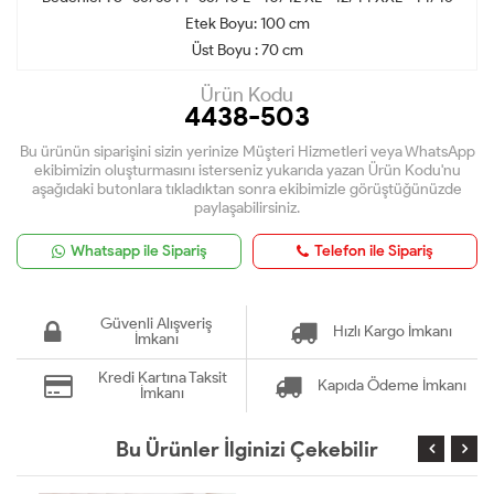
Etek Boyu: 100 cm
Üst Boyu : 70 cm
Ürün Kodu
4438-503
Bu ürünün siparişini sizin yerinize Müşteri Hizmetleri veya WhatsApp
ekibimizin oluşturmasını isterseniz yukarıda yazan Ürün Kodu'nu
aşağıdaki butonlara tıkladıktan sonra ekibimizle görüştüğünüzde
paylaşabilirsiniz.
Whatsapp ile Sipariş
Telefon ile Sipariş
Güvenli Alışveriş
Hızlı Kargo İmkanı
İmkanı
Kredi Kartına Taksit
Kapıda Ödeme İmkanı
İmkanı
Bu Ürünler İlginizi Çekebilir