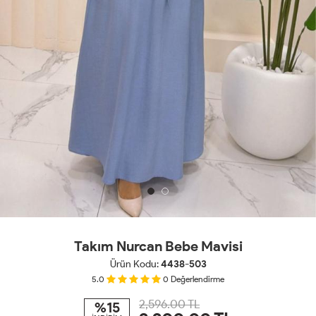
Takım Nurcan Bebe Mavisi
Ürün Kodu:
4438-503
5.0
0
Değerlendirme
2,596.00 TL
%15