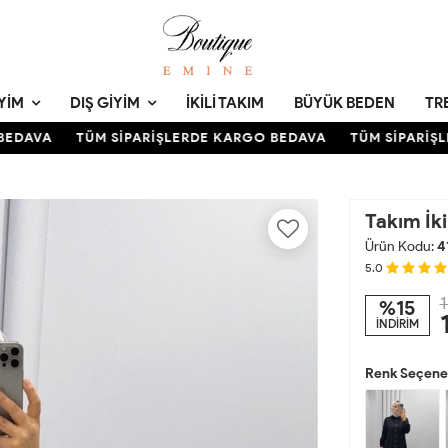
YIM
DIŞ GIYIM
İKILI TAKIM
BÜYÜK BEDEN
TR
DAVA
TÜM SİPARİŞLERDE KARGO BEDAVA
TÜM SİPARİŞLE
Takım İkil
Ürün Kodu:
4
5.0
1
%15
İNDİRİM
Renk Seçenek