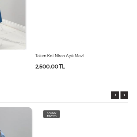
Takım Kot Niran Açık Mavi
Et
2,500.00 TL
1
KARGO
BEDAVA