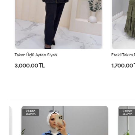
Takım Üçlü Ayten Siyah
Etekli Takım D
3,000.00 TL
1,700.00 
KARGO
KARGO
BEDAVA
BEDAVA