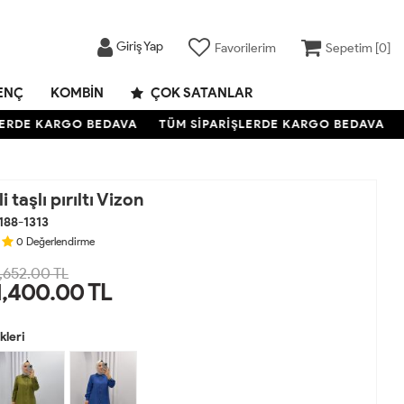
Giriş Yap
Favorilerim
Sepetim [
0
]
ENÇ
KOMBIN
ÇOK SATANLAR
RDE KARGO BEDAVA
TÜM SİPARİŞLERDE KARGO BEDAVA
TÜ
i taşlı pırıltı Vizon
188-1313
0
Değerlendirme
,652.00 TL
1,400.00
TL
leri