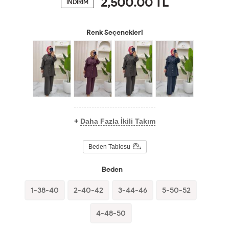
2,500.00
TL
İNDİRİM
Renk Seçenekleri
+
Daha Fazla İkili Takım
Beden Tablosu
Beden
1-38-40
2-40-42
3-44-46
5-50-52
4-48-50