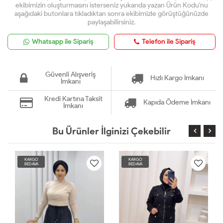
ekibimizin oluşturmasını isterseniz yukarıda yazan Ürün Kodu'nu
aşağıdaki butonlara tıkladıktan sonra ekibimizle görüştüğünüzde
paylaşabilirsiniz.
Whatsapp ile Sipariş
Telefon ile Sipariş
Güvenli Alışveriş
Hızlı Kargo İmkanı
İmkanı
Kredi Kartına Taksit
Kapıda Ödeme İmkanı
İmkanı
Bu Ürünler İlginizi Çekebilir
KARGO
KARGO
BEDAVA
BEDAVA