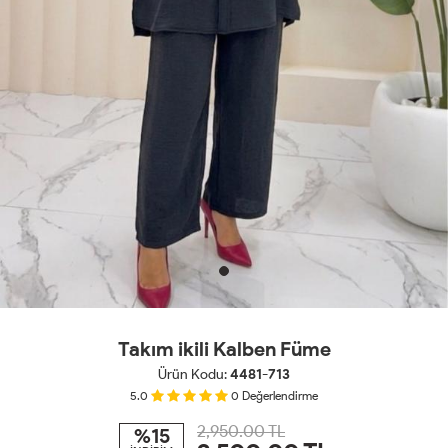
Takım ikili Kalben Füme
Ürün Kodu:
4481-713
5.0
0
Değerlendirme
2,950.00 TL
%15