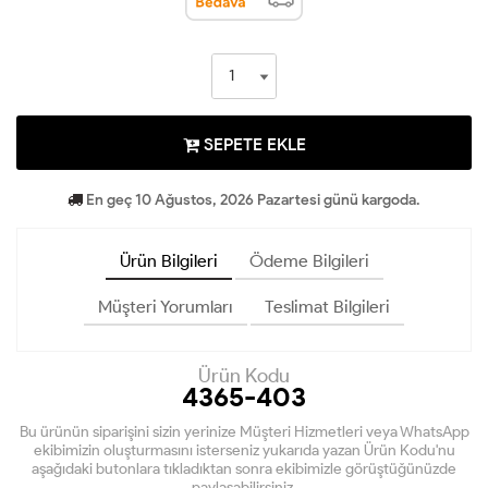
SEPETE EKLE
En geç 10 Ağustos, 2026 Pazartesi günü kargoda.
Ürün Bilgileri
Ödeme Bilgileri
Müşteri Yorumları
Teslimat Bilgileri
Ürün Kodu
4365-403
Bu ürünün siparişini sizin yerinize Müşteri Hizmetleri veya WhatsApp
ekibimizin oluşturmasını isterseniz yukarıda yazan Ürün Kodu'nu
aşağıdaki butonlara tıkladıktan sonra ekibimizle görüştüğünüzde
paylaşabilirsiniz.