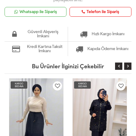
Whatsapp ile Sipariş
Telefon ile Sipariş
Güvenli Alışveriş
Hızlı Kargo İmkanı
İmkanı
Kredi Kartına Taksit
Kapıda Ödeme İmkanı
İmkanı
Bu Ürünler İlginizi Çekebilir
KARGO
KARGO
BEDAVA
BEDAVA