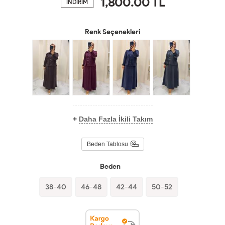
1,800.00
TL
İNDİRİM
Renk Seçenekleri
+
Daha Fazla İkili Takım
Beden Tablosu
Beden
38-40
46-48
42-44
50-52