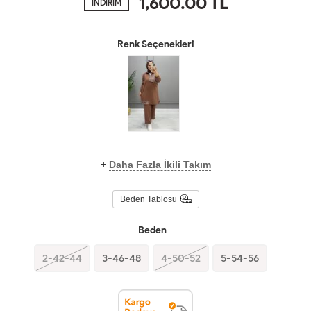
1,600.00
TL
İNDİRİM
Renk Seçenekleri
+
Daha Fazla İkili Takım
Beden Tablosu
Beden
2-42-44
3-46-48
4-50-52
5-54-56