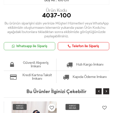
Boy Alt : 100 cm
Ürün Kodu
4037-100
Bu ürünün siparişini sizin yerinize Müşteri Hizmetleri veya WhatsApp
ekibimizin oluşturmasını isterseniz yukarıda yazan Ürün Kodu'nu
aşağıdaki butonlara tıkladıktan sonra ekibimizle görüştüğünüzde
paylaşabilirsiniz.
Whatsapp ile Sipariş
Telefon ile Sipariş
Güvenli Alışveriş
Hızlı Kargo İmkanı
İmkanı
Kredi Kartına Taksit
Kapıda Ödeme İmkanı
İmkanı
Bu Ürünler İlginizi Çekebilir
KARGO
KARGO
BEDAVA
BEDAVA