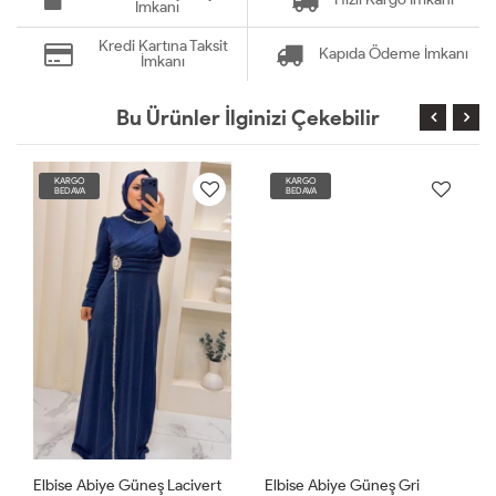
İmkanı
Kredi Kartına Taksit
Kapıda Ödeme İmkanı
İmkanı
Bu Ürünler İlginizi Çekebilir
KARGO
KARGO
BEDAVA
BEDAVA
Elbise Abiye Güneş Lacivert
Elbise Abiye Güneş Gri