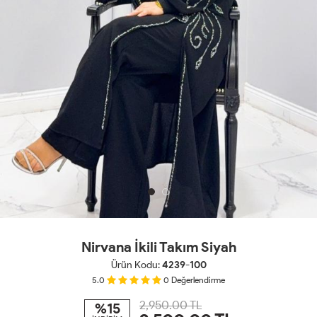
Nirvana İkili Takım Siyah
Ürün Kodu:
4239-100
5.0
0
Değerlendirme
2,950.00 TL
%15