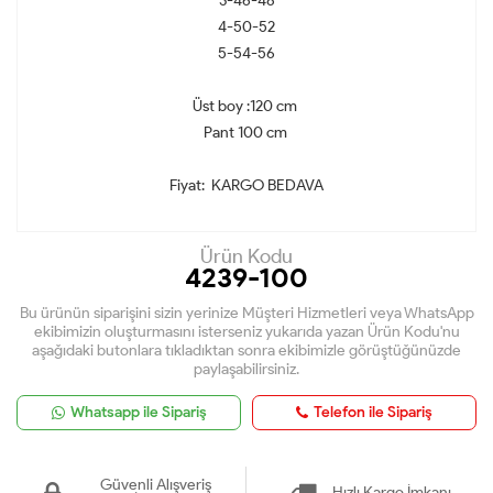
3-46-48
4-50-52
5-54-56
Üst boy :120 cm
Pant 100 cm
Fiyat: KARGO BEDAVA
Ürün Kodu
4239-100
Bu ürünün siparişini sizin yerinize Müşteri Hizmetleri veya WhatsApp
ekibimizin oluşturmasını isterseniz yukarıda yazan Ürün Kodu'nu
aşağıdaki butonlara tıkladıktan sonra ekibimizle görüştüğünüzde
paylaşabilirsiniz.
Whatsapp ile Sipariş
Telefon ile Sipariş
Güvenli Alışveriş
Hızlı Kargo İmkanı