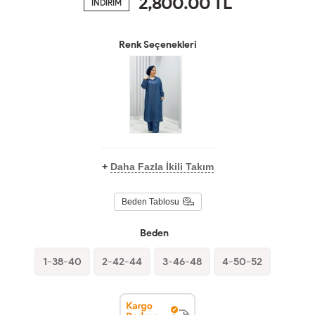
2,800.00
TL
İNDİRİM
Renk Seçenekleri
+
Daha Fazla İkili Takım
Beden Tablosu
Beden
1-38-40
2-42-44
3-46-48
4-50-52