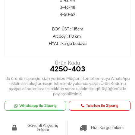
2-42-44
3-46-48
4-50-52
BOY ÜST : 115cm
Alt boy : 110 cm
FİYAT : kargo bedava
Ürün Kodu
4250-403
Bu ürünün siparişini sizin yerinize Müşteri Hizmetleri veya WhatsApp
ekibimizin oluşturmasını isterseniz yukarıda yazan Ürün Kodu'nu
aşağıdaki butonlara tıkladıktan sonra ekibimizle görüştüğünüzde
paylaşabilirsiniz.
Whatsapp ile Sipariş
Telefon ile Sipariş
Güvenli Alışveriş
Hızlı Kargo İmkanı
İmkanı