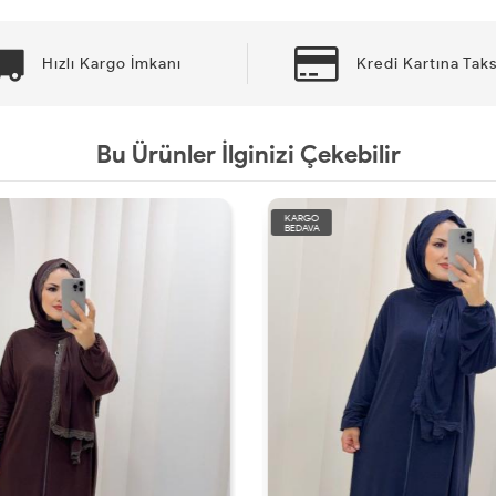
Hızlı Kargo İmkanı
Kredi Kartına Taks
Bu Ürünler İlginizi Çekebilir
KARGO
BEDAVA