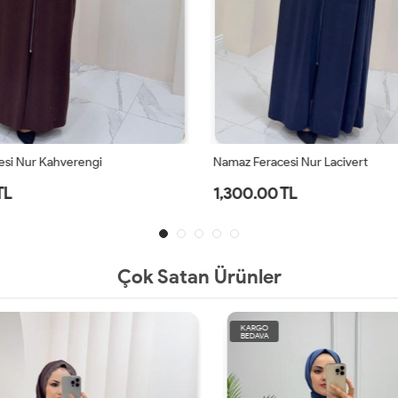
si Nur Kahverengi
Namaz Feracesi Nur Lacivert
TL
1,300.00 TL
Çok Satan Ürünler
KARGO
BEDAVA