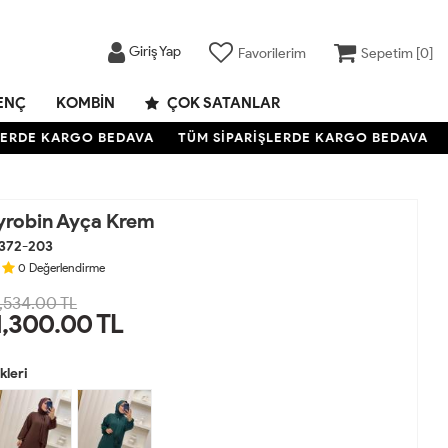
Giriş Yap
Favorilerim
Sepetim [
0
]
ENÇ
KOMBIN
ÇOK SATANLAR
RDE KARGO BEDAVA
TÜM SİPARİŞLERDE KARGO BEDAVA
T
yrobin Ayça Krem
372-203
0
Değerlendirme
,534.00 TL
1,300.00
TL
leri