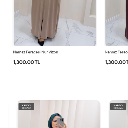
Namaz Feracesi Nur Vizon
Namaz Ferace
1,300.00 TL
1,300.00 
KARGO
KARGO
BEDAVA
BEDAVA