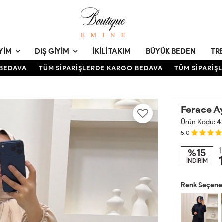
YIM
DIŞ GIYIM
İKILI TAKIM
BÜYÜK BEDEN
TR
DAVA
TÜM SİPARİŞLERDE KARGO BEDAVA
TÜM SİPARİŞLE
Ferace A
Ürün Kodu:
4
5.0
1
%15
İNDİRİM
Renk Seçenek