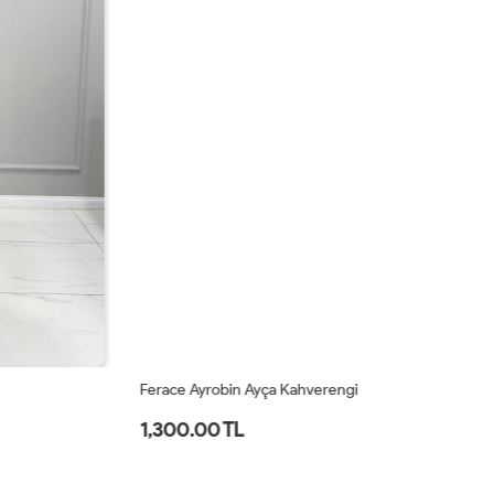
Ferace Ayrobin Ayça Kahverengi
Fe
1,300.00 TL
2