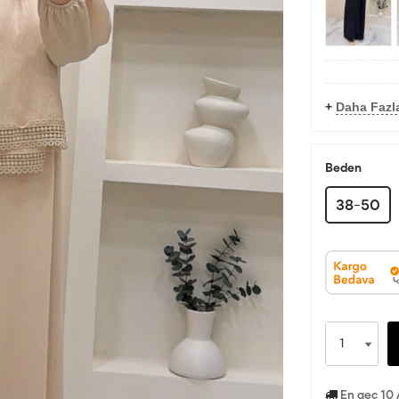
+
Daha Fazl
Beden
38-50
En geç 10 