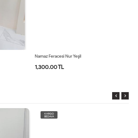
Namaz Feracesi Nur Yeşil
Na
1,300.00 TL
1
KARGO
BEDAVA