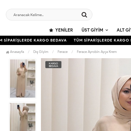
YENILER
ÜST GIYIM
ALT GI
SİPARİŞLERDE KARGO BEDAVA
TÜM SİPARİŞLERDE KARGO BE
Anasayfa
Dış Giyim
Ferace
Ferace Ayrobin Ayça Krem
KARGO
BEDAVA