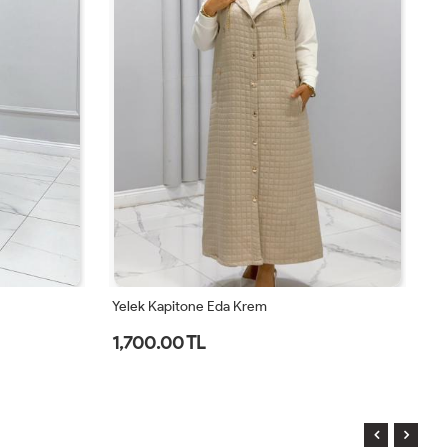
Yelek Kapitone Eda Krem
Ye
1,700.00 TL
1