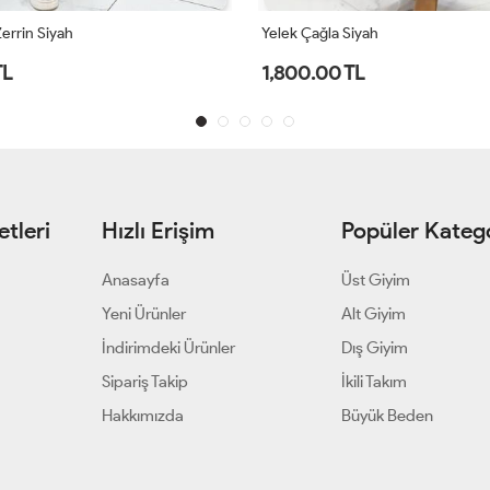
errin Siyah
Yelek Çağla Siyah
TL
1,800.00 TL
tleri
Hızlı Erişim
Popüler Katego
Anasayfa
Üst Giyim
Yeni Ürünler
Alt Giyim
İndirimdeki Ürünler
Dış Giyim
Sipariş Takip
İkili Takım
Hakkımızda
Büyük Beden