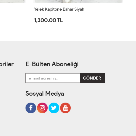
Yelek Kapitone Bahar Siyah
Ye
1,300.00 TL
1
riler
E-Bülten Aboneliği
Sosyal Medya