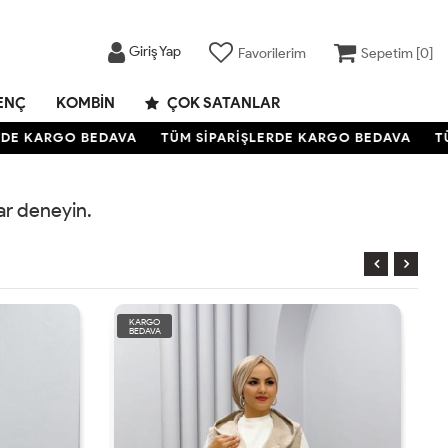
Giriş Yap
Favorilerim
Sepetim [
0
]
ENÇ
KOMBIN
ÇOK SATANLAR
DE KARGO BEDAVA
TÜM SİPARİŞLERDE KARGO BEDAVA
TÜ
rar deneyin.
KARGO
BEDAVA