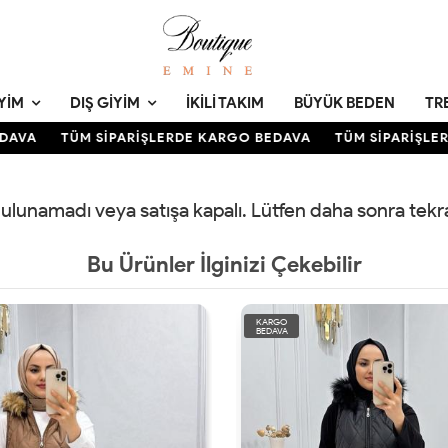
YIM
DIŞ GIYIM
İKILI TAKIM
BÜYÜK BEDEN
TR
AVA
TÜM SİPARİŞLERDE KARGO BEDAVA
TÜM SİPARİŞLER
 bulunamadı veya satışa kapalı. Lütfen daha sonra tek
Bu Ürünler İlginizi Çekebilir
KARGO
BEDAVA