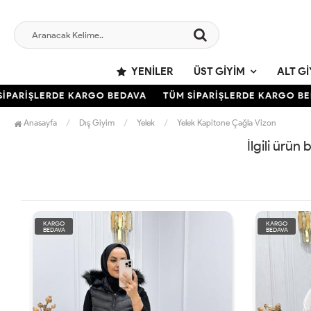
YENILER
ÜST GIYIM
ALT GI
İPARİŞLERDE KARGO BEDAVA
TÜM SİPARİŞLERDE KARGO BED
Anasayfa
Dış Giyim
Yelek
Yelek Kapitone Çağla Vizon
İlgili ürün
KARGO
KARGO
BEDAVA
BEDAVA