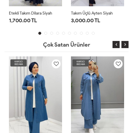
lara Siyah
Takım Üçlü Ayten Siyah
Takım Kot Paris Mav
L
3,000.00 TL
2,500.00 TL
Çok Satan Ürünler
KARGO
KARGO
BEDAVA
BEDAVA