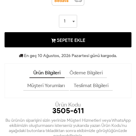
SEPETE EKLE
En geç 10 Ağustos, 2026 Pazartesi günü kargoda.
Ürün Bilgileri
Ödeme Bilgileri
Müşteri Yorumları
Teslimat Bilgileri
Ürün Kodu
3505-611
Bu ürünün siparişini sizin yerinize Müşteri Hizmetleri veya WhatsApp
ekibimizin oluşturmasını isterseniz yukarıda yazan Ürün Kodu'nu
aşağıdaki butonlara tıkladıktan sonra ekibimizle görüştüğünüzde
paylaşabilirsiniz.