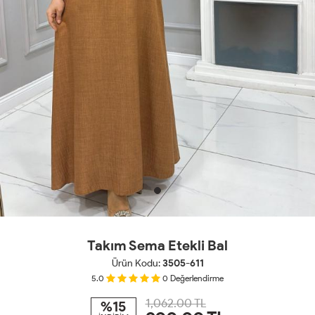
Takım Sema Etekli Bal
Ürün Kodu:
3505-611
5.0
0
Değerlendirme
1,062.00 TL
%15