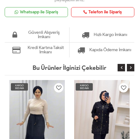
Whatsapp ile Sipariş
Telefon ile Sipariş
Güvenli Alışveriş
Hızlı Kargo İmkanı
İmkanı
Kredi Kartına Taksit
Kapıda Ödeme İmkanı
İmkanı
Bu Ürünler İlginizi Çekebilir
KARGO
KARGO
BEDAVA
BEDAVA