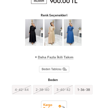
900.00
TL
İNDİRİM
Renk Seçenekleri
+
Daha Fazla İkili Takım
Beden Tablosu
Beden
4-42-44
2-38-40
3-40-42
1-36-38