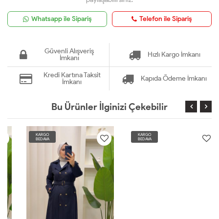
Whatsapp ile Sipariş
Telefon ile Sipariş
Güvenli Alışveriş
Hızlı Kargo İmkanı
İmkanı
Kredi Kartına Taksit
Kapıda Ödeme İmkanı
İmkanı
Bu Ürünler İlginizi Çekebilir
KARGO
KARGO
BEDAVA
BEDAVA