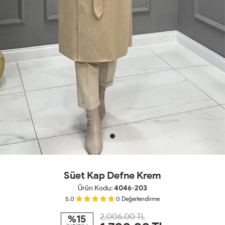
Süet Kap Defne Krem
Ürün Kodu:
4046-203
5.0
0
Değerlendirme
2,006.00 TL
%15