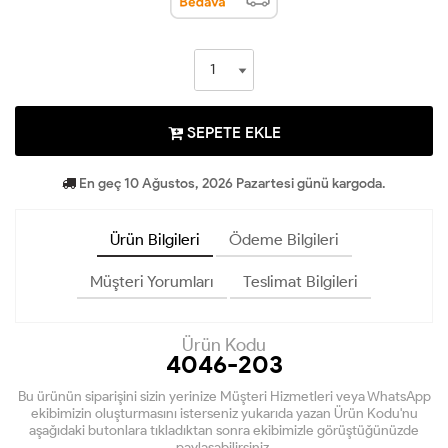
SEPETE EKLE
En geç 10 Ağustos, 2026 Pazartesi günü kargoda.
Ürün Bilgileri
Ödeme Bilgileri
Müşteri Yorumları
Teslimat Bilgileri
Ürün Kodu
4046-203
Bu ürünün siparişini sizin yerinize Müşteri Hizmetleri veya WhatsApp
ekibimizin oluşturmasını isterseniz yukarıda yazan Ürün Kodu'nu
aşağıdaki butonlara tıkladıktan sonra ekibimizle görüştüğünüzde
paylaşabilirsiniz.