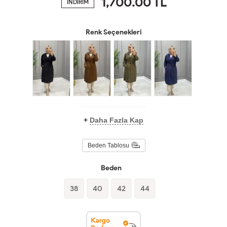
1,700.00
TL
İNDİRİM
Renk Seçenekleri
+
Daha Fazla Kap
Beden Tablosu
Beden
38
40
42
44