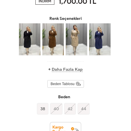
1,700.00
TL
İNDİRİM
Renk Seçenekleri
+
Daha Fazla Kap
Beden Tablosu
Beden
38
40
42
44