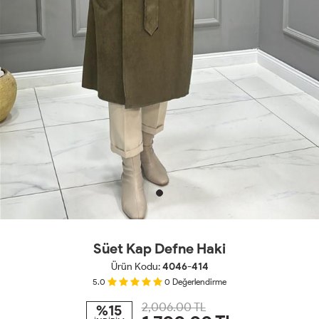
Süet Kap Defne Haki
Ürün Kodu:
4046-414
5.0
0
Değerlendirme
2,006.00 TL
%15