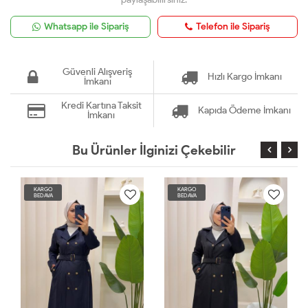
Whatsapp ile Sipariş
Telefon ile Sipariş
Güvenli Alışveriş
Hızlı Kargo İmkanı
İmkanı
Kredi Kartına Taksit
Kapıda Ödeme İmkanı
İmkanı
Bu Ürünler İlginizi Çekebilir
KARGO
KARGO
BEDAVA
BEDAVA