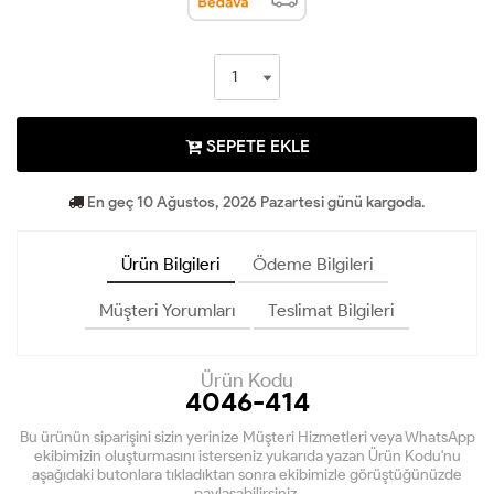
SEPETE EKLE
En geç 10 Ağustos, 2026 Pazartesi günü kargoda.
Ürün Bilgileri
Ödeme Bilgileri
Müşteri Yorumları
Teslimat Bilgileri
Ürün Kodu
4046-414
Bu ürünün siparişini sizin yerinize Müşteri Hizmetleri veya WhatsApp
ekibimizin oluşturmasını isterseniz yukarıda yazan Ürün Kodu'nu
aşağıdaki butonlara tıkladıktan sonra ekibimizle görüştüğünüzde
paylaşabilirsiniz.