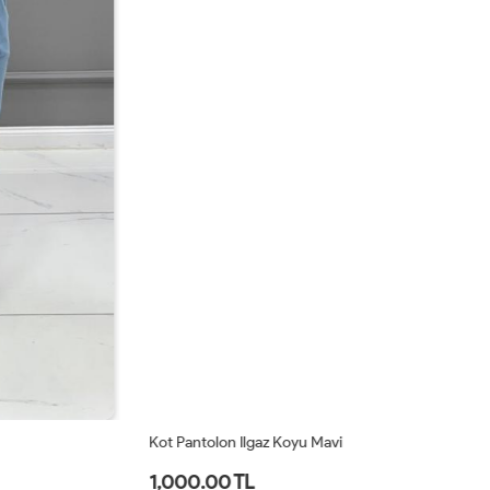
Kot Pantolon Ilgaz Koyu Mavi
Ko
1,000.00 TL
1