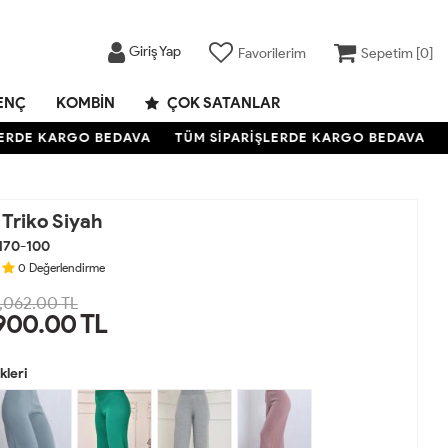
Giriş Yap
Favorilerim
Sepetim [
0
]
ENÇ
KOMBIN
ÇOK SATANLAR
RDE KARGO BEDAVA
TÜM SİPARİŞLERDE KARGO BEDAVA
TÜ
Triko Siyah
170-100
0
Değerlendirme
,062.00 TL
900.00
TL
leri