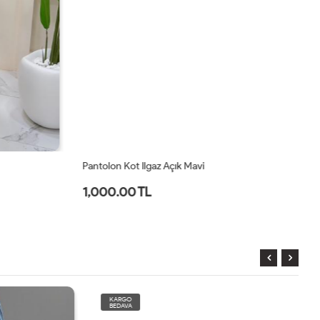
Pantolon Kot Ilgaz Açık Mavi
Pa
1,000.00 TL
9
KARGO
BEDAVA