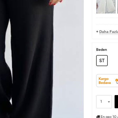
+
Daha Fazl
Beden
ST
En geç 10 