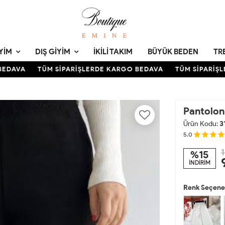
YIM
DIŞ GIYIM
İKILI TAKIM
BÜYÜK BEDEN
TR
DAVA
TÜM SİPARİŞLERDE KARGO BEDAVA
TÜM SİPARİŞLE
Pantolon 
Ürün Kodu:
3
5.0
1
%15
İNDİRİM
Renk Seçenek