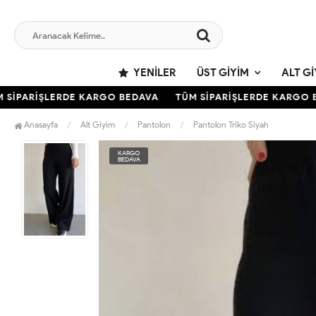
YENILER
ÜST GIYIM
ALT GI
İPARİŞLERDE KARGO BEDAVA
TÜM SİPARİŞLERDE KARGO BE
Anasayfa
Alt Giyim
Pantolon
Pantolon Triko Siyah
KARGO
BEDAVA