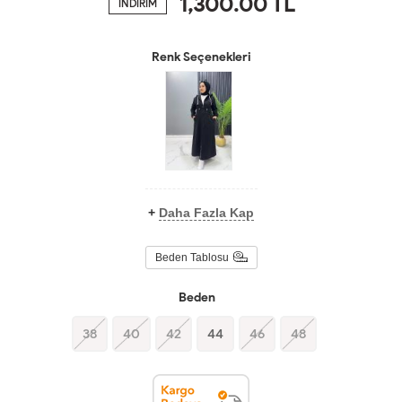
1,300.00
TL
İNDİRİM
Renk Seçenekleri
+
Daha Fazla Kap
Beden Tablosu
Beden
38
40
42
44
46
48