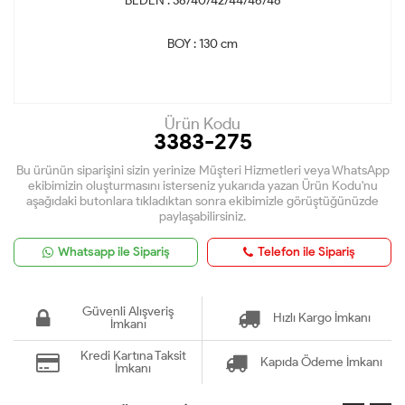
BEDEN : 38/40/42/44/46/48
BOY : 130 cm
Ürün Kodu
3383-275
Bu ürünün siparişini sizin yerinize Müşteri Hizmetleri veya WhatsApp
ekibimizin oluşturmasını isterseniz yukarıda yazan Ürün Kodu'nu
aşağıdaki butonlara tıkladıktan sonra ekibimizle görüştüğünüzde
paylaşabilirsiniz.
Whatsapp ile Sipariş
Telefon ile Sipariş
Güvenli Alışveriş
Hızlı Kargo İmkanı
İmkanı
Kredi Kartına Taksit
Kapıda Ödeme İmkanı
İmkanı