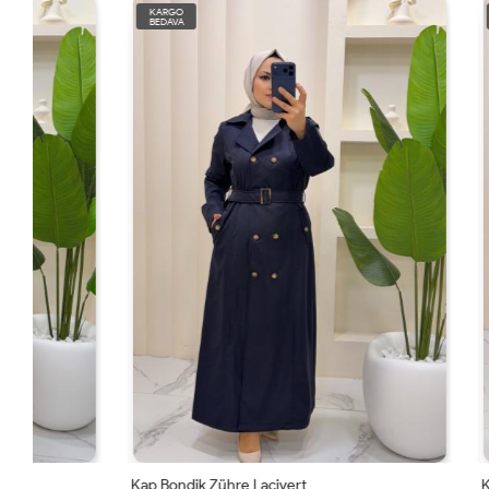
KARGO
KARGO
BEDAVA
BEDAVA
Kap Bondik Zühre Lacivert
Kap Bondik Z