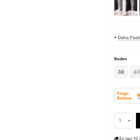
+
Daha Fazl
Beden
38
4
En geç 10 