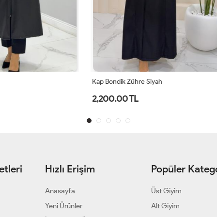
ühre Siyah
Kap Bondik Zühre Lacivert
TL
2,200.00 TL
tleri
Hızlı Erişim
Popüler Katego
Anasayfa
Üst Giyim
Yeni Ürünler
Alt Giyim