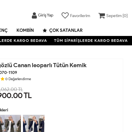
Giriş Yap
Favorilerim
Sepetim [
0
]
ENÇ
KOMBIN
ÇOK SATANLAR
ERDE KARGO BEDAVA
TÜM SİPARİŞLERDE KARGO BEDAVA
özlü Canan leoparlı Tütün Kemik
070-1109
0
Değerlendirme
,062.00 TL
900.00
TL
leri