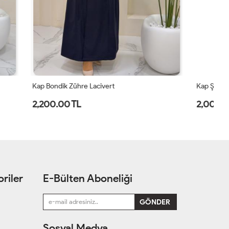
Kap Şimal Deri Kahverengi
Ka
2,000.00 TL
2
riler
E-Bülten Aboneliği
Sosyal Medya