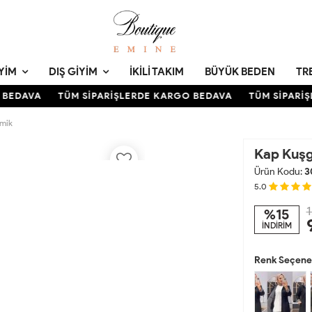
YIM
DIŞ GIYIM
İKILI TAKIM
BÜYÜK BEDEN
TR
EDAVA
TÜM SİPARİŞLERDE KARGO BEDAVA
TÜM SİPARİŞL
emik
Kap Kuşg
Ürün Kodu:
3
5.0
1
%15
İNDİRİM
Renk Seçenek