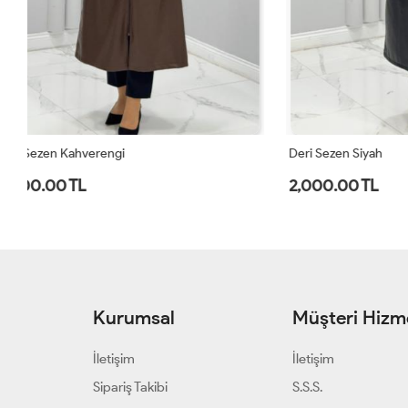
Deri Sezen Siyah
Kap Bondik Z
2,000.00 TL
2,200.00 
Kurumsal
Müşteri Hizme
İletişim
İletişim
Sipariş Takibi
S.S.S.