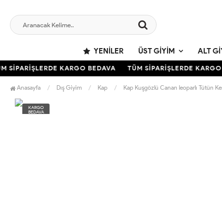
YENILER
ÜST GIYIM
ALT GI
 SİPARİŞLERDE KARGO BEDAVA
TÜM SİPARİŞLERDE KARGO B
Anasayfa
Dış Giyim
Kap
Kap Kuşgözlü Canan leoparlı Tütün K
KARGO
BEDAVA