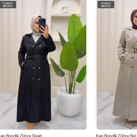
KARGO
BEDAVA
ühre Siyah
Kap Bondik Zühre Bej