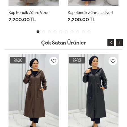
Bondik Zühre Vizon
Kap Bondik Zühre Lacivert
Kap Bondi
00.00 TL
2,200.00 TL
2,200.0
Çok Satan Ürünler
KARGO
KARGO
BEDAVA
BEDAVA