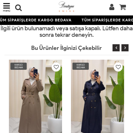
menü
ÜM SİPARİŞLERDE KARGO BEDAVA
TÜM SİPARİŞLERDE KAR
İlgili ürün bulunamadı veya satışa kapalı. Lütfen daha
sonra tekrar deneyin.
Bu Ürünler İlginizi Çekebilir
RGO
KARGO
KARGO
DAVA
BEDAVA
BEDAVA