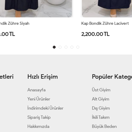
ühre Siyah
Kap Bondik Zühre Lacivert
TL
2,200.00 TL
tleri
Hızlı Erişim
Popüler Katego
Anasayfa
Üst Giyim
Yeni Ürünler
Alt Giyim
İndirimdeki Ürünler
Dış Giyim
Sipariş Takip
İkili Takım
Hakkımızda
Büyük Beden