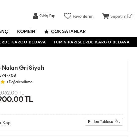
Giriş Yap
Favorilerim
Sepetim [
0
]
ENÇ
KOMBIN
ÇOK SATANLAR
RDE KARGO BEDAVA
TÜM SİPARİŞLERDE KARGO BEDAVA
TÜ
 Nalan Gri Siyah
574-708
0
Değerlendirme
,062.00 TL
900.00
TL
Beden Tablosu
a Kap