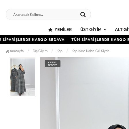
YENILER
ÜST GIYIM
ALT GI
İPARİŞLERDE KARGO BEDAVA
TÜM SİPARİŞLERDE KARGO BE
Anasayfa
Dış Giyim
Kap
Kap Kaşe Nalan Gri Siyah
KARGO
BEDAVA