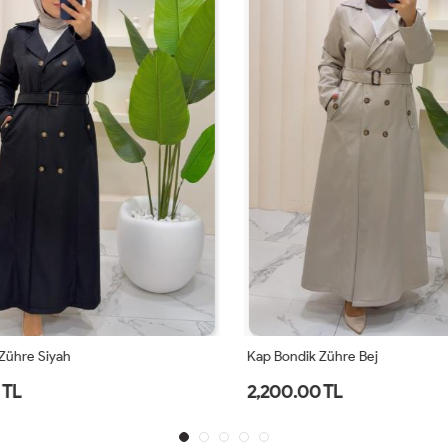
ühre Siyah
Kap Bondik Zühre Bej
TL
2,200.00 TL