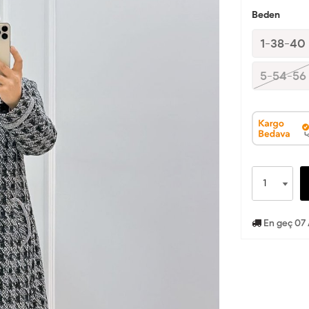
Beden
1-38-40
5-54-56
En geç 07 