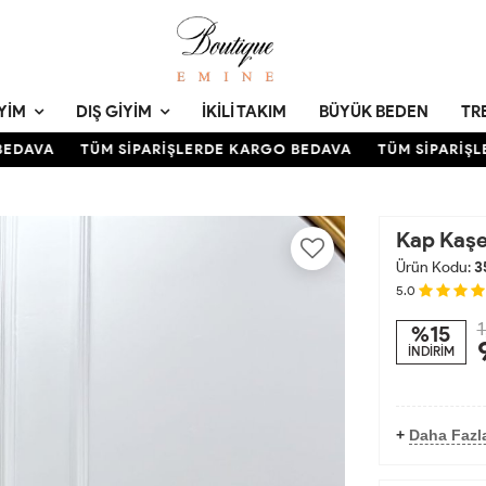
YIM
DIŞ GIYIM
İKILI TAKIM
BÜYÜK BEDEN
TR
DAVA
TÜM SİPARİŞLERDE KARGO BEDAVA
TÜM SİPARİŞLE
Kap Kaşe
Ürün Kodu:
3
5.0
1
%15
İNDİRİM
+
Daha Fazl