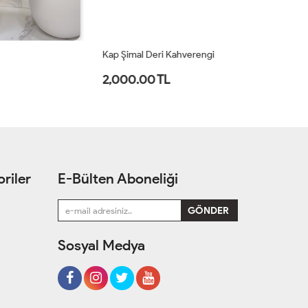
Kap Şimal Deri Kahverengi
Ka
2,000.00 TL
2
riler
E-Bülten Aboneliği
Sosyal Medya