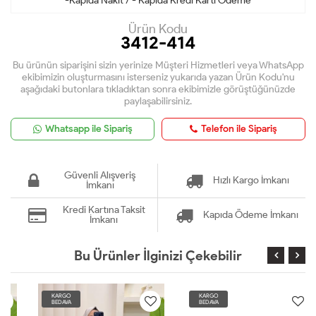
-Kapıda Nakit / - Kapıda Kredi Kartı Ödeme
Ürün Kodu
3412-414
Bu ürünün siparişini sizin yerinize Müşteri Hizmetleri veya WhatsApp
ekibimizin oluşturmasını isterseniz yukarıda yazan Ürün Kodu'nu
aşağıdaki butonlara tıkladıktan sonra ekibimizle görüştüğünüzde
paylaşabilirsiniz.
Whatsapp ile Sipariş
Telefon ile Sipariş
Güvenli Alışveriş
Hızlı Kargo İmkanı
İmkanı
Kredi Kartına Taksit
Kapıda Ödeme İmkanı
İmkanı
Bu Ürünler İlginizi Çekebilir
KARGO
KARGO
BEDAVA
BEDAVA