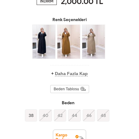
2,000.00
TL
İNDİRİM
Renk Seçenekleri
+
Daha Fazla Kap
Beden Tablosu
Beden
38
40
42
44
46
48