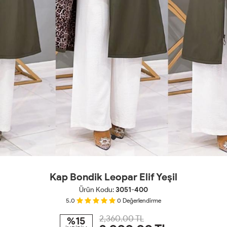
Kap Bondik Leopar Elif Yeşil
Ürün Kodu:
3051-400
5.0
0
Değerlendirme
2,360.00 TL
%15