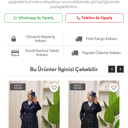
aşağıdaki butonlara tıkladıktan sonra ekibimizle görüştüğünüzde
paylaşabilirsiniz.
Whatsapp ile Sipariş
Telefon ile Sipariş
Güvenli Alışveriş
Hızlı Kargo İmkanı
İmkanı
Kredi Kartına Taksit
Kapıda Ödeme İmkanı
İmkanı
Bu Ürünler İlginizi Çekebilir
KARGO
KARGO
BEDAVA
BEDAVA