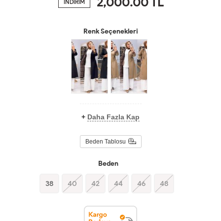
2,000.00
TL
İNDİRİM
Renk Seçenekleri
+
Daha Fazla Kap
Beden Tablosu
Beden
38
40
42
44
46
48