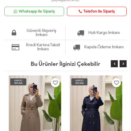
Whatsapp ile Sipariş
Telefon ile Sipariş
Güvenli Alışveriş
Hızlı Kargo İmkanı
İmkanı
Kredi Kartına Taksit
Kapıda Ödeme İmkanı
İmkanı
Bu Ürünler İlginizi Çekebilir
KARGO
KARGO
BEDAVA
BEDAVA