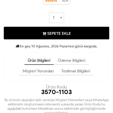
SEPETE EKLE
En geç 10 Ağustos, 2026 Pazartesi günü kargoda.
Ürün Bilgileri
Ödeme Bilgileri
Müşteri Yorumları
Teslimat Bilgileri
Ürün Kodu
3570-1103
Bu ürünün siparişini sizin yerinize Müşteri Hizmetleri veya WhatsApp
ekibimizin oluşturmasını isterseniz yukarıda yazan Ürün Kodu'nu
aşağıdaki butonlara tıkladıktan sonra ekibimizle görüştüğünüzde
paylaşabilirsiniz.