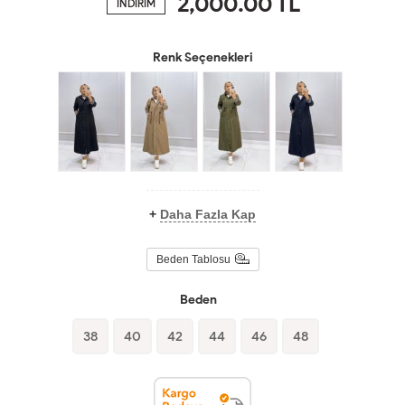
2,000.00
TL
İNDİRİM
Renk Seçenekleri
+
Daha Fazla Kap
Beden Tablosu
Beden
38
40
42
44
46
48