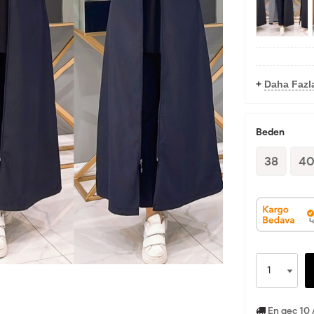
+
Daha Fazl
Beden
38
4
En geç 10 