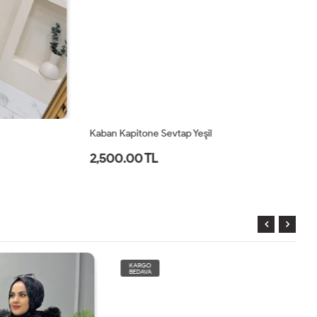
Kaban Kapitone Sevtap Yeşil
Ka
2,500.00 TL
2
KARGO
BEDAVA