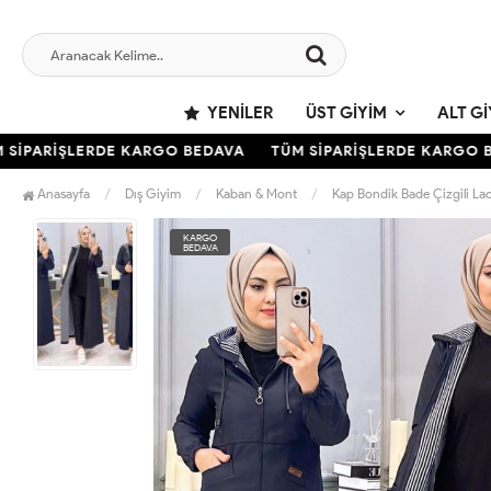
YENILER
ÜST GIYIM
ALT GI
İPARİŞLERDE KARGO BEDAVA
TÜM SİPARİŞLERDE KARGO BE
Anasayfa
Dış Giyim
Kaban & Mont
Kap Bondik Bade Çizgili Lac
KARGO
BEDAVA