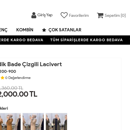
Giriş Yap
Favorilerim
Sepetim [
0
]
ENÇ
KOMBIN
ÇOK SATANLAR
RDE KARGO BEDAVA
TÜM SİPARİŞLERDE KARGO BEDAVA
TÜ
k Bade Çizgili Lacivert
200-900
0
Değerlendirme
,360.00 TL
2,000.00
TL
leri