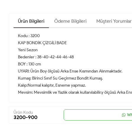
Ürün Bilgileri
Ödeme Bilgileri
Müşteri Yorumlar
Kodu : 3200
KAP BONDİK ÇİZGİLİ BADE
Yeni Sezon
Bedenler : 38-40-42-44-46-48
BOY : 130 cm
UYARI: Ürün Boy ölçüsü Arka Ense Kısmından Alınmaktadır.
Kumaş: Birinci Sınıf Su Geçirmez Bondit Kumaş.
Kalıp:Normal kalıptır, Esneme yapmaz.
Mevsim: Mevsimlik ve Yazlık olarak kullanılabilir.y ölçüsü Arka E
Ürün Kodu
Wh
3200-900