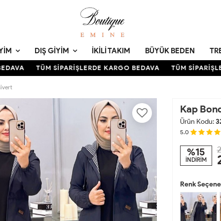
YIM
DIŞ GIYIM
İKILI TAKIM
BÜYÜK BEDEN
TR
DAVA
TÜM SİPARİŞLERDE KARGO BEDAVA
TÜM SİPARİŞLE
ivert
Kap Bondi
Ürün Kodu:
3
5.0
2
%15
İNDİRİM
Renk Seçenek