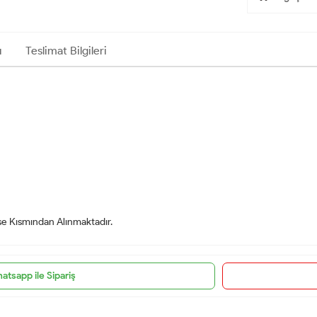
ı
Teslimat Bilgileri
nse Kısmından Alınmaktadır.
atsapp ile Sipariş