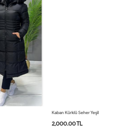
Kaban Kürklü Seher Yeşil
Ka
2,000.00 TL
1